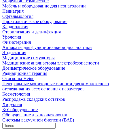
Модели анатомические
Мебель и оборудование для неонатологии
Педиатрия
Офтальмология
Проктологическое оборудование
Кардиология
Стерилизация и дезинфекция
Урология
Физиотерапия
Аппараты для функциональной диагностики
Эндоскопия
Медицинские симуляторы
Медицинские анализаторы электробезопасности
Дозиметрическое оборудование
Радиационная терапия
Отоскопы Heine
Центральные мониторные станции для комплексного
отслеживания всех основных параметров
Косметология
Распродажа складских остатков
Хирургия
Б/У оборудование
Оборудование для неонатологии
Системы вакуумной биопсии (ВАБ)