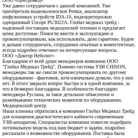
ООО «Центромед»
Уже давно сотрудничаем с данной компанией. Уже
приобретали видеоколоноскоп Pentax, анализатор
инфузионных устройств IDA-1S, видеоуретероскоп
одноразовый Uscope PU3022A. Глобал медикал трейд -
надежный поставщик медицинской техники и предлагает
цены доступные. Помогли ввести в эксплуатацию и
проконсультировали, как использовать, дали гарантию. Будем
и дальше сотрудничать, сотрудники опытные и компетентные,
всегда подробно отвечают на интересующие вопросы.
ООО «Доктор Неболит»
Благодарим от всей души менеджеров компании ООО
"Глобал Медикал Трейд". Помимо системы УЗИ CHISON,
менеджеры так же смогли проконсультировать по другому
оборудованию - фантомов, хотя изначально думали, что у них
нет. В итоге закрыли вопрос быстро и в одной компании, за
что я безмерно благодарны. В особенности благодарю
менеджера Руслана, за такое детальное объяснение и
разжёвывание технических моментов по оборудованию.
Медицинский центр
Наша клиника обратилась в компанию Глобал Медикал Трейд
для оснащения диагностического кабинета современным
УЗИ-аппаратом. Специалисты компании помогли подобрать
оптимальную модель под наш бюджет и задачи, подробно
рассказали о возможностях оборудования. Поставка была