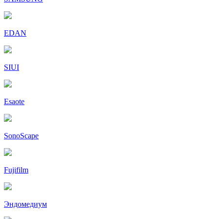
EDAN
SIUI
Esaote
SonoScape
Fujifilm
Эндомедиум