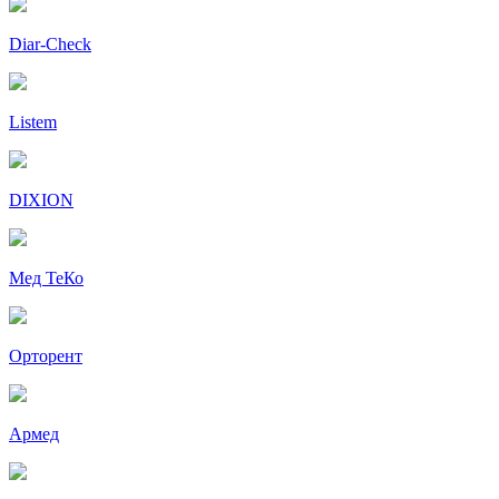
Diar-Cheсk
Listem
DIXION
Мед ТеКо
Орторент
Армед