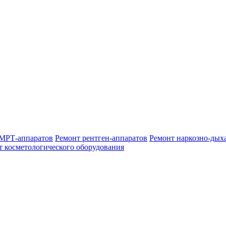
МРТ-аппаратов
Ремонт рентген-аппаратов
Ремонт наркозно-дых
т косметологического оборудования