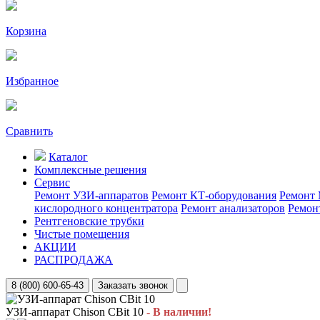
Корзина
Избранное
Сравнить
Каталог
Комплексные решения
Сервис
Ремонт УЗИ-аппаратов
Ремонт КТ-оборудования
Ремонт 
кислородного концентратора
Ремонт анализаторов
Ремон
Рентгеновские трубки
Чистые помещения
АКЦИИ
РАСПРОДАЖА
8 (800) 600-65-43
Заказать звонок
УЗИ-аппарат Chison CBit 10
- В наличии!