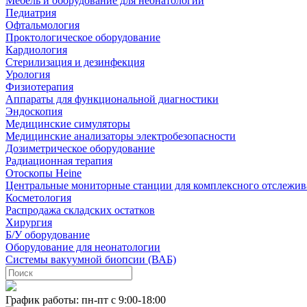
Мебель и оборудование для неонатологии
Педиатрия
Офтальмология
Проктологическое оборудование
Кардиология
Стерилизация и дезинфекция
Урология
Физиотерапия
Аппараты для функциональной диагностики
Эндоскопия
Медицинские симуляторы
Медицинские анализаторы электробезопасности
Дозиметрическое оборудование
Радиационная терапия
Отоскопы Heine
Центральные мониторные станции для комплексного отслежив
Косметология
Распродажа складских остатков
Хирургия
Б/У оборудование
Оборудование для неонатологии
Системы вакуумной биопсии (ВАБ)
График работы: пн-пт с 9:00-18:00