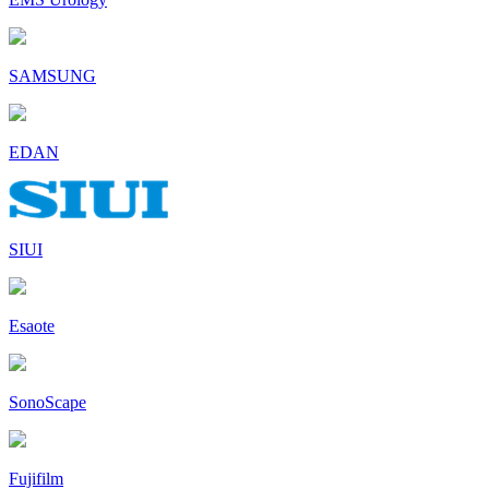
SAMSUNG
EDAN
SIUI
Esaote
SonoScape
Fujifilm