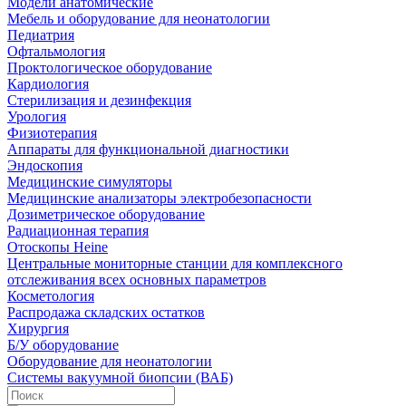
Модели анатомические
Мебель и оборудование для неонатологии
Педиатрия
Офтальмология
Проктологическое оборудование
Кардиология
Стерилизация и дезинфекция
Урология
Физиотерапия
Аппараты для функциональной диагностики
Эндоскопия
Медицинские симуляторы
Медицинские анализаторы электробезопасности
Дозиметрическое оборудование
Радиационная терапия
Отоскопы Heine
Центральные мониторные станции для комплексного
отслеживания всех основных параметров
Косметология
Распродажа складских остатков
Хирургия
Б/У оборудование
Оборудование для неонатологии
Системы вакуумной биопсии (ВАБ)