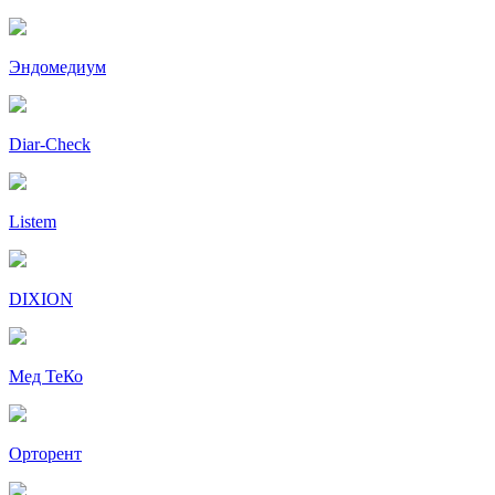
Эндомедиум
Diar-Cheсk
Listem
DIXION
Мед ТеКо
Орторент