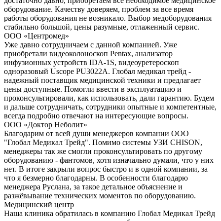
достаточно давно, приобретаем все необходимое медицинское
оборудование. Качеству доверяем, проблем за все время
работы оборудования не возникало. Выбор медоборудования
стабильно большой, цены разумные, отлаженный сервис.
ООО «Центромед»
Уже давно сотрудничаем с данной компанией. Уже
приобретали видеоколоноскоп Pentax, анализатор
инфузионных устройств IDA-1S, видеоуретероскоп
одноразовый Uscope PU3022A. Глобал медикал трейд -
надежный поставщик медицинской техники и предлагает
цены доступные. Помогли ввести в эксплуатацию и
проконсультировали, как использовать, дали гарантию. Будем
и дальше сотрудничать, сотрудники опытные и компетентные,
всегда подробно отвечают на интересующие вопросы.
ООО «Доктор Неболит»
Благодарим от всей души менеджеров компании ООО
"Глобал Медикал Трейд". Помимо системы УЗИ CHISON,
менеджеры так же смогли проконсультировать по другому
оборудованию - фантомов, хотя изначально думали, что у них
нет. В итоге закрыли вопрос быстро и в одной компании, за
что я безмерно благодарны. В особенности благодарю
менеджера Руслана, за такое детальное объяснение и
разжёвывание технических моментов по оборудованию.
Медицинский центр
Наша клиника обратилась в компанию Глобал Медикал Трейд