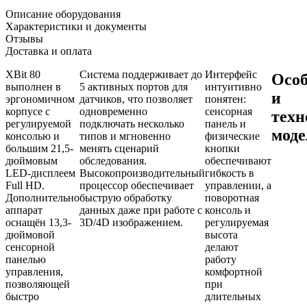
Описание оборудования
Характеристики и документы
Отзывы
Доставка и оплата
XBit 80
Система поддерживает до
Интерфейс
Особ
выполнен в
5 активных портов для
интуитивно
и
эргономичном
датчиков, что позволяет
понятен:
корпусе с
одновременно
сенсорная
техн
регулируемой
подключать несколько
панель и
моде
консолью и
типов и мгновенно
физические
большим 21,5-
менять сценарий
кнопки
дюймовым
обследования.
обеспечивают
LED-дисплеем
Высокопроизводительный
гибкость в
Full HD.
процессор обеспечивает
управлении, а
Дополнительно
быструю обработку
поворотная
аппарат
данных даже при работе с
консоль и
оснащён 13,3-
3D/4D изображением.
регулируемая
дюймовой
высота
сенсорной
делают
панелью
работу
управления,
комфортной
позволяющей
при
быстро
длительных