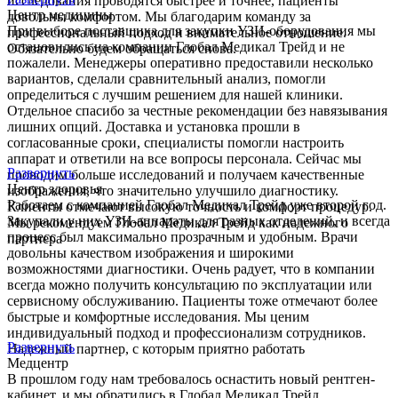
исследования проводятся быстрее и точнее, пациенты
Центр медицины
довольны комфортом. Мы благодарим команду за
При выборе поставщика для закупки УЗИ-оборудования мы
профессиональный подход и внимательное отношение.
остановились на компании Глобал Медикал Трейд и не
Обязательно будем обращаться снова.
пожалели. Менеджеры оперативно предоставили несколько
вариантов, сделали сравнительный анализ, помогли
определиться с лучшим решением для нашей клиники.
Отдельное спасибо за честные рекомендации без навязывания
лишних опций. Доставка и установка прошли в
согласованные сроки, специалисты помогли настроить
аппарат и ответили на все вопросы персонала. Сейчас мы
Развернуть
проводим больше исследований и получаем качественные
Центр здоровья
изображения, что значительно улучшило диагностику.
Работаем с компанией Глобал Медикал Трейд уже второй год.
Клиенты отмечают высокую точность и комфорт процедур.
Закупали у них УЗИ-аппараты для разных отделений, и всегда
Мы рекомендуем Глобал Медикал Трейд как надежного
процесс был максимально прозрачным и удобным. Врачи
партнера
довольны качеством изображения и широкими
возможностями диагностики. Очень радует, что в компании
всегда можно получить консультацию по эксплуатации или
сервисному обслуживанию. Пациенты тоже отмечают более
быстрые и комфортные исследования. Мы ценим
индивидуальный подход и профессионализм сотрудников.
Развернуть
Надежный партнер, с которым приятно работать
Медцентр
В прошлом году нам требовалось оснастить новый рентген-
кабинет, и мы обратились в Глобал Медикал Трейд.