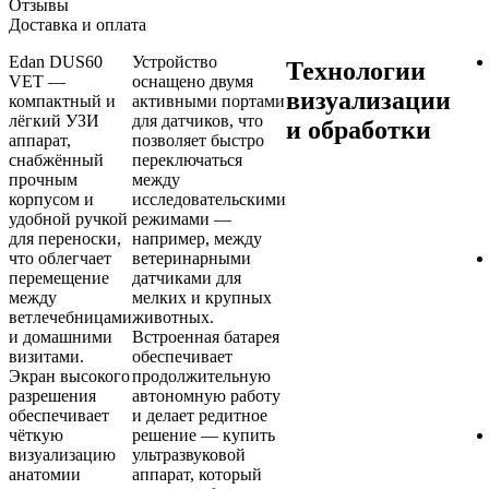
Отзывы
Доставка и оплата
Edan DUS60
Устройство
Технологии
VET —
оснащено двумя
визуализации
компактный и
активными портами
лёгкий УЗИ
для датчиков, что
и обработки
аппарат,
позволяет быстро
снабжённый
переключаться
прочным
между
корпусом и
исследовательскими
удобной ручкой
режимами —
для переноски,
например, между
что облегчает
ветеринарными
перемещение
датчиками для
между
мелких и крупных
ветлечебницами
животных.
и домашними
Встроенная батарея
визитами.
обеспечивает
Экран высокого
продолжительную
разрешения
автономную работу
обеспечивает
и делает редитное
чёткую
решение — купить
визуализацию
ультразвуковой
анатомии
аппарат, который