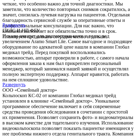
четкие, что особенно важно для точной диагностики. Мы
заметили, что количество повторных снимков сократилось, а
значит, снизилась лучевая нагрузка на пациентов. Отдельная
благодарность сервисной службе за оперативные ответы и
Развернуть
профессиональные консультации. Для нас важно, что
ГИЛС И НП ФБУ
компания выполняет все обязательства точно и в срок.
Искали аппарат для диагностики кожи и волос под
Планируем продолжать сотрудничество и дальше.
увеличением Aramo Smart Lite. Самое выгодное и подходящее
оборудование по адекватной цене нашли в компании Глобал
медикал трейд. Перед покупкой воспользовались
возможностью, аппарат проверили в работе, с самого начала
оформления заказа к нам был прикреплен персональный
менеджер, который занимался нашей заявкой и осуществлял
полную экспертную поддержку. Аппарат нравится, работать
на нем сплошное удовольствие.
Развернуть
ООО «Семейный доктор»
Кольпоскоп КС-02 от компании Глобал медикал трейд
установлен в клинике «Семейный доктор». Уникальное
программное обеспечение включает в себя современные
средства проведения обследования в сочетании с простотой
их применения. Позволяет сохранить фото- и видеоматериалы
в высоком качестве для тщательного изучения. Использование
видеокольпоскопа позволяет показать пациентке имеющиеся у
нее проблемы нижнего отдела генитального тракта. Компания