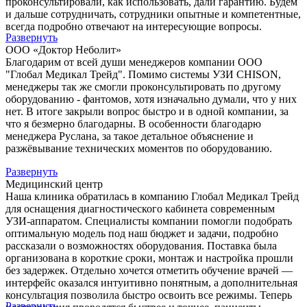
проконсультировали, как использовать, дали гарантию. Будем
и дальше сотрудничать, сотрудники опытные и компетентные,
всегда подробно отвечают на интересующие вопросы.
Развернуть
ООО «Доктор Неболит»
Благодарим от всей души менеджеров компании ООО
"Глобал Медикал Трейд". Помимо системы УЗИ CHISON,
менеджеры так же смогли проконсультировать по другому
оборудованию - фантомов, хотя изначально думали, что у них
нет. В итоге закрыли вопрос быстро и в одной компании, за
что я безмерно благодарны. В особенности благодарю
менеджера Руслана, за такое детальное объяснение и
разжёвывание технических моментов по оборудованию.
Развернуть
Медицинский центр
Наша клиника обратилась в компанию Глобал Медикал Трейд
для оснащения диагностического кабинета современным
УЗИ-аппаратом. Специалисты компании помогли подобрать
оптимальную модель под наш бюджет и задачи, подробно
рассказали о возможностях оборудования. Поставка была
организована в короткие сроки, монтаж и настройка прошли
без задержек. Отдельно хочется отметить обучение врачей —
интерфейс оказался интуитивно понятным, а дополнительная
консультация позволила быстро освоить все режимы. Теперь
Развернуть