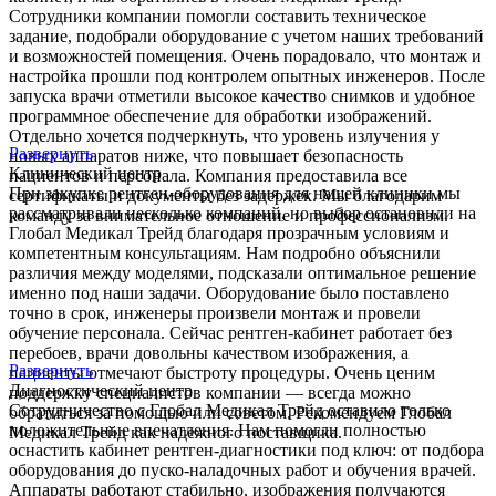
Сотрудники компании помогли составить техническое
задание, подобрали оборудование с учетом наших требований
и возможностей помещения. Очень порадовало, что монтаж и
настройка прошли под контролем опытных инженеров. После
запуска врачи отметили высокое качество снимков и удобное
программное обеспечение для обработки изображений.
Отдельно хочется подчеркнуть, что уровень излучения у
Развернуть
новых аппаратов ниже, что повышает безопасность
Клинический центр
пациентов и персонала. Компания предоставила все
При закупке рентген-оборудования для нашей клиники мы
сертификаты и документы без задержек. Мы благодарим
рассматривали несколько компаний, но выбор остановили на
команду за внимательное отношение и профессионализм.
Глобал Медикал Трейд благодаря прозрачным условиям и
компетентным консультациям. Нам подробно объяснили
различия между моделями, подсказали оптимальное решение
именно под наши задачи. Оборудование было поставлено
точно в срок, инженеры произвели монтаж и провели
обучение персонала. Сейчас рентген-кабинет работает без
перебоев, врачи довольны качеством изображения, а
Развернуть
пациенты отмечают быстроту процедуры. Очень ценим
Диагностический центр
поддержку специалистов компании — всегда можно
Сотрудничество с Глобал Медикал Трейд оставило только
обратиться за помощью или советом. Рекомендуем Глобал
положительные впечатления. Нам помогли полностью
Медикал Трейд как надежного поставщика.
оснастить кабинет рентген-диагностики под ключ: от подбора
оборудования до пуско-наладочных работ и обучения врачей.
Аппараты работают стабильно, изображения получаются