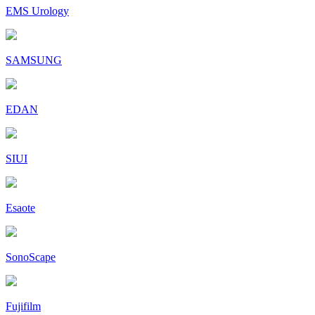
EMS Urology
SAMSUNG
EDAN
SIUI
Esaote
SonoScape
Fujifilm