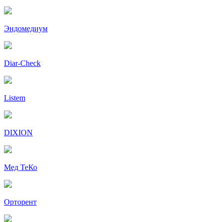
Эндомедиум
Diar-Cheсk
Listem
DIXION
Мед ТеКо
Орторент