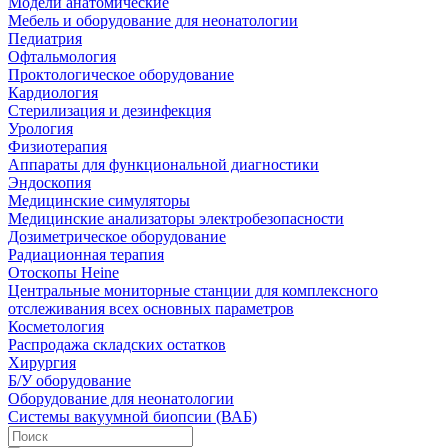
Модели анатомические
Мебель и оборудование для неонатологии
Педиатрия
Офтальмология
Проктологическое оборудование
Кардиология
Стерилизация и дезинфекция
Урология
Физиотерапия
Аппараты для функциональной диагностики
Эндоскопия
Медицинские симуляторы
Медицинские анализаторы электробезопасности
Дозиметрическое оборудование
Радиационная терапия
Отоскопы Heine
Центральные мониторные станции для комплексного
отслеживания всех основных параметров
Косметология
Распродажа складских остатков
Хирургия
Б/У оборудование
Оборудование для неонатологии
Системы вакуумной биопсии (ВАБ)