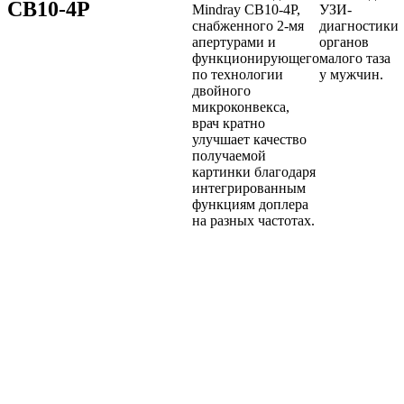
CB10-4P
Mindray CB10-4P,
УЗИ-
снабженного 2-мя
диагностики
апертурами и
органов
функционирующего
малого таза
по технологии
у мужчин.
двойного
микроконвекса,
врач кратно
улучшает качество
получаемой
картинки благодаря
интегрированным
функциям доплера
на разных частотах.