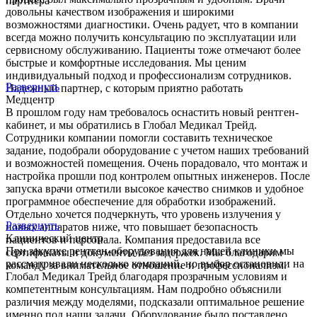
партнера
довольны качеством изображения и широкими
возможностями диагностики. Очень радует, что в компании
всегда можно получить консультацию по эксплуатации или
сервисному обслуживанию. Пациенты тоже отмечают более
быстрые и комфортные исследования. Мы ценим
индивидуальный подход и профессионализм сотрудников.
Развернуть
Надежный партнер, с которым приятно работать
Медцентр
В прошлом году нам требовалось оснастить новый рентген-
кабинет, и мы обратились в Глобал Медикал Трейд.
Сотрудники компании помогли составить техническое
задание, подобрали оборудование с учетом наших требований
и возможностей помещения. Очень порадовало, что монтаж и
настройка прошли под контролем опытных инженеров. После
запуска врачи отметили высокое качество снимков и удобное
программное обеспечение для обработки изображений.
Отдельно хочется подчеркнуть, что уровень излучения у
Развернуть
новых аппаратов ниже, что повышает безопасность
Клинический центр
пациентов и персонала. Компания предоставила все
При закупке рентген-оборудования для нашей клиники мы
сертификаты и документы без задержек. Мы благодарим
рассматривали несколько компаний, но выбор остановили на
команду за внимательное отношение и профессионализм.
Глобал Медикал Трейд благодаря прозрачным условиям и
компетентным консультациям. Нам подробно объяснили
различия между моделями, подсказали оптимальное решение
именно под наши задачи. Оборудование было поставлено