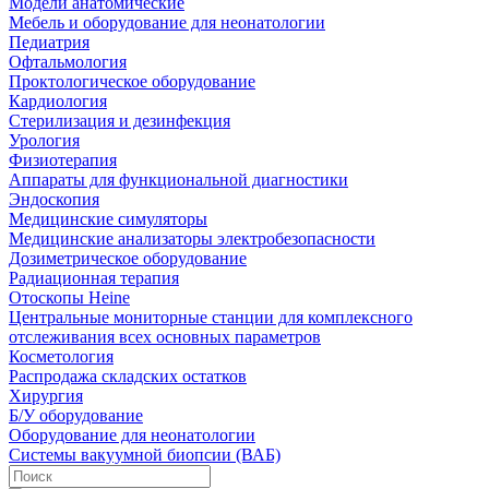
Модели анатомические
Мебель и оборудование для неонатологии
Педиатрия
Офтальмология
Проктологическое оборудование
Кардиология
Стерилизация и дезинфекция
Урология
Физиотерапия
Аппараты для функциональной диагностики
Эндоскопия
Медицинские симуляторы
Медицинские анализаторы электробезопасности
Дозиметрическое оборудование
Радиационная терапия
Отоскопы Heine
Центральные мониторные станции для комплексного
отслеживания всех основных параметров
Косметология
Распродажа складских остатков
Хирургия
Б/У оборудование
Оборудование для неонатологии
Системы вакуумной биопсии (ВАБ)