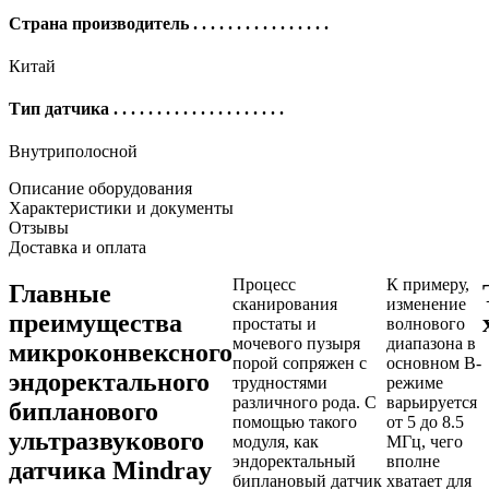
Страна производитель
. . . . . . . . . . . . . . . .
Китай
Тип датчика
. . . . . . . . . . . . . . . . . . . .
Внутриполосной
Описание оборудования
Характеристики и документы
Отзывы
Доставка и оплата
Процесс
К примеру,
Главные
сканирования
изменение
преимущества
простаты и
волнового
мочевого пузыря
диапазона в
микроконвексного
порой сопряжен с
основном В-
эндоректального
трудностями
режиме
различного рода. С
варьируется
бипланового
помощью такого
от 5 до 8.5
ультразвукового
модуля, как
МГц, чего
эндоректальный
вполне
датчика Mindray
биплановый датчик
хватает для