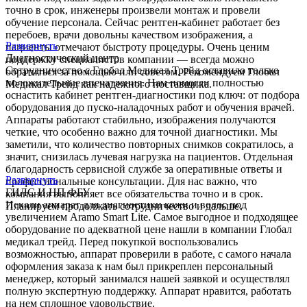
точно в срок, инженеры произвели монтаж и провели
обучение персонала. Сейчас рентген-кабинет работает без
перебоев, врачи довольны качеством изображения, а
Развернуть
пациенты отмечают быстроту процедуры. Очень ценим
Диагностический центр
поддержку специалистов компании — всегда можно
Сотрудничество с Глобал Медикал Трейд оставило только
обратиться за помощью или советом. Рекомендуем Глобал
положительные впечатления. Нам помогли полностью
Медикал Трейд как надежного поставщика.
оснастить кабинет рентген-диагностики под ключ: от подбора
оборудования до пуско-наладочных работ и обучения врачей.
Аппараты работают стабильно, изображения получаются
четкие, что особенно важно для точной диагностики. Мы
заметили, что количество повторных снимков сократилось, а
значит, снизилась лучевая нагрузка на пациентов. Отдельная
благодарность сервисной службе за оперативные ответы и
Развернуть
профессиональные консультации. Для нас важно, что
ГИЛС И НП ФБУ
компания выполняет все обязательства точно и в срок.
Искали аппарат для диагностики кожи и волос под
Планируем продолжать сотрудничество и дальше.
увеличением Aramo Smart Lite. Самое выгодное и подходящее
оборудование по адекватной цене нашли в компании Глобал
медикал трейд. Перед покупкой воспользовались
возможностью, аппарат проверили в работе, с самого начала
оформления заказа к нам был прикреплен персональный
менеджер, который занимался нашей заявкой и осуществлял
полную экспертную поддержку. Аппарат нравится, работать
на нем сплошное удовольствие.