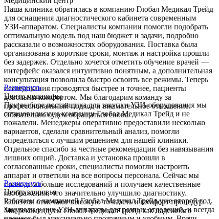
Медицинский центр
Наша клиника обратилась в компанию Глобал Медикал Трейд
для оснащения диагностического кабинета современным
УЗИ-аппаратом. Специалисты компании помогли подобрать
оптимальную модель под наш бюджет и задачи, подробно
рассказали о возможностях оборудования. Поставка была
организована в короткие сроки, монтаж и настройка прошли
без задержек. Отдельно хочется отметить обучение врачей —
интерфейс оказался интуитивно понятным, а дополнительная
консультация позволила быстро освоить все режимы. Теперь
Развернуть
исследования проводятся быстрее и точнее, пациенты
Центр медицины
довольны комфортом. Мы благодарим команду за
При выборе поставщика для закупки УЗИ-оборудования мы
профессиональный подход и внимательное отношение.
остановились на компании Глобал Медикал Трейд и не
Обязательно будем обращаться снова.
пожалели. Менеджеры оперативно предоставили несколько
вариантов, сделали сравнительный анализ, помогли
определиться с лучшим решением для нашей клиники.
Отдельное спасибо за честные рекомендации без навязывания
лишних опций. Доставка и установка прошли в
согласованные сроки, специалисты помогли настроить
аппарат и ответили на все вопросы персонала. Сейчас мы
Развернуть
проводим больше исследований и получаем качественные
Центр здоровья
изображения, что значительно улучшило диагностику.
Работаем с компанией Глобал Медикал Трейд уже второй год.
Клиенты отмечают высокую точность и комфорт процедур.
Закупали у них УЗИ-аппараты для разных отделений, и всегда
Мы рекомендуем Глобал Медикал Трейд как надежного
процесс был максимально прозрачным и удобным. Врачи