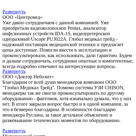
Развернуть
ООО «Центромед»
Уже давно сотрудничаем с данной компанией. Уже
приобретали видеоколоноскоп Pentax, анализатор
инфузионных устройств IDA-1S, видеоуретероскоп
одноразовый Uscope PU3022A. Глобал медикал трейд -
надежный поставщик медицинской техники и предлагает
цены доступные. Помогли ввести в эксплуатацию и
проконсультировали, как использовать, дали гарантию. Будем
и дальше сотрудничать, сотрудники опытные и компетентные,
всегда подробно отвечают на интересующие вопросы.
Развернуть
ООО «Доктор Неболит»
Благодарим от всей души менеджеров компании ООО
"Глобал Медикал Трейд". Помимо системы УЗИ CHISON,
менеджеры так же смогли проконсультировать по другому
оборудованию - фантомов, хотя изначально думали, что у них
нет. В итоге закрыли вопрос быстро и в одной компании, за
что я безмерно благодарны. В особенности благодарю
менеджера Руслана, за такое детальное объяснение и
разжёвывание технических моментов по оборудованию.
Развернуть