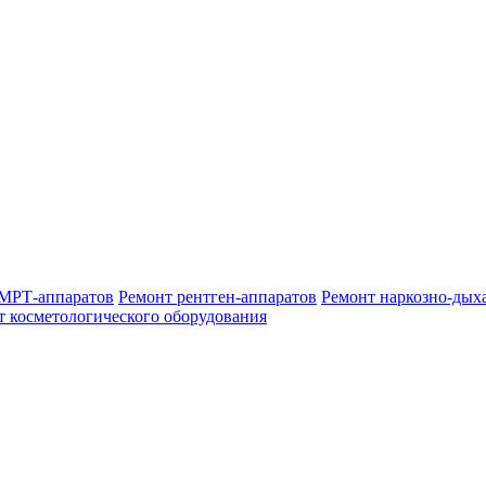
МРТ-аппаратов
Ремонт рентген-аппаратов
Ремонт наркозно-дых
т косметологического оборудования