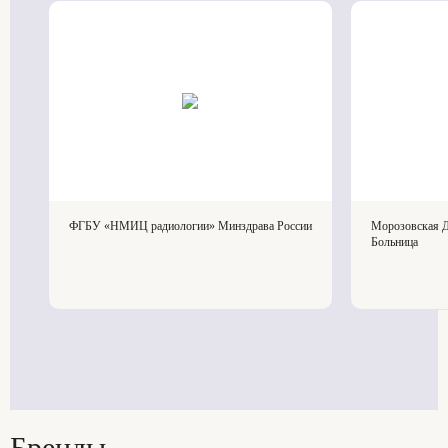
ФГБУ «НМИЦ радиологии» Минздрава России
Морозовская Д
Больница
Бренды