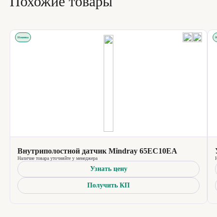
Похожие товары
Новинка
Н
Внутриполостной датчик Mindray 65EC10EA
Наличие товара уточняйте у менеджера
Узнать цену
Получить КП