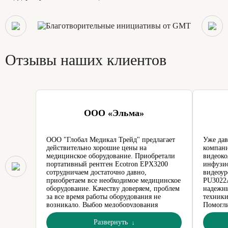
Отзывы наших клиентов
ООО «Эльма»
ООО "Глобал Медикал Трейд" предлагает
Уже дав
действительно хорошие цены на
компани
медицинское оборудование. Приобретали
видеоко
портативный рентген Ecotron EPX3200
инфузио
сотрудничаем достаточно давно,
видеоур
приобретаем все необходимое медицинское
PU3022A
оборудование. Качеству доверяем, проблем
надежн
за все время работы оборудования не
техники
возникало. Выбор медоборудования
Помогли
стабильно большой, цены разумные,
проконс
отлаженный сервис.
дали га
Развернуть