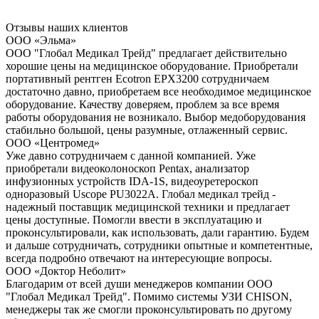
Отзывы наших клиентов
ООО «Эльма»
ООО "Глобал Медикал Трейд" предлагает действительно
хорошие цены на медицинское оборудование. Приобретали
портативный рентген Ecotron EPX3200 сотрудничаем
достаточно давно, приобретаем все необходимое медицинское
оборудование. Качеству доверяем, проблем за все время
работы оборудования не возникало. Выбор медоборудования
стабильно большой, цены разумные, отлаженный сервис.
ООО «Центромед»
Уже давно сотрудничаем с данной компанией. Уже
приобретали видеоколоноскоп Pentax, анализатор
инфузионных устройств IDA-1S, видеоуретероскоп
одноразовый Uscope PU3022A. Глобал медикал трейд -
надежный поставщик медицинской техники и предлагает
цены доступные. Помогли ввести в эксплуатацию и
проконсультировали, как использовать, дали гарантию. Будем
и дальше сотрудничать, сотрудники опытные и компетентные,
всегда подробно отвечают на интересующие вопросы.
ООО «Доктор Неболит»
Благодарим от всей души менеджеров компании ООО
"Глобал Медикал Трейд". Помимо системы УЗИ CHISON,
менеджеры так же смогли проконсультировать по другому