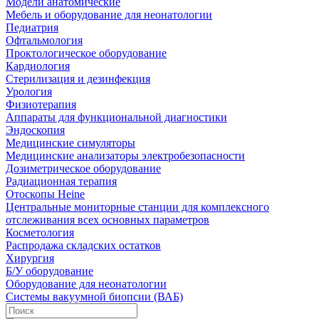
Модели анатомические
Мебель и оборудование для неонатологии
Педиатрия
Офтальмология
Проктологическое оборудование
Кардиология
Стерилизация и дезинфекция
Урология
Физиотерапия
Аппараты для функциональной диагностики
Эндоскопия
Медицинские симуляторы
Медицинские анализаторы электробезопасности
Дозиметрическое оборудование
Радиационная терапия
Отоскопы Heine
Центральные мониторные станции для комплексного
отслеживания всех основных параметров
Косметология
Распродажа складских остатков
Хирургия
Б/У оборудование
Оборудование для неонатологии
Системы вакуумной биопсии (ВАБ)