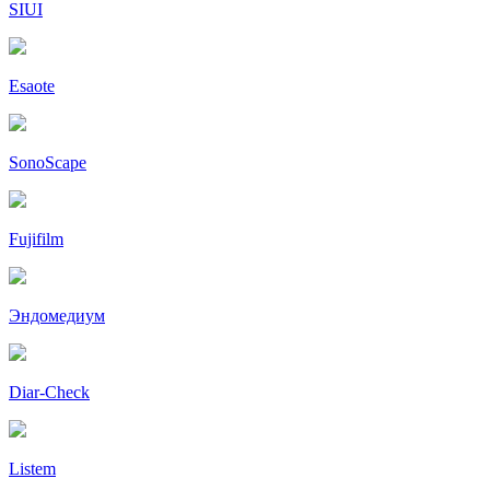
SIUI
Esaote
SonoScape
Fujifilm
Эндомедиум
Diar-Cheсk
Listem