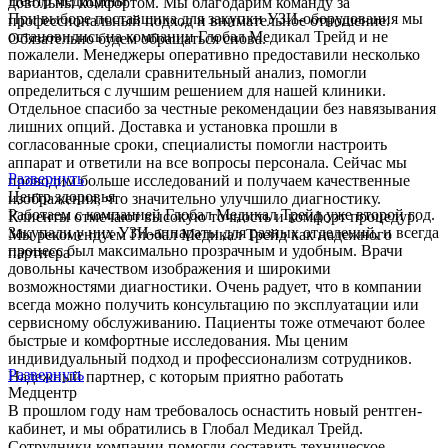
Центр медицины
довольны комфортом. Мы благодарим команду за
При выборе поставщика для закупки УЗИ-оборудования мы
профессиональный подход и внимательное отношение.
остановились на компании Глобал Медикал Трейд и не
Обязательно будем обращаться снова.
пожалели. Менеджеры оперативно предоставили несколько
вариантов, сделали сравнительный анализ, помогли
определиться с лучшим решением для нашей клиники.
Отдельное спасибо за честные рекомендации без навязывания
лишних опций. Доставка и установка прошли в
согласованные сроки, специалисты помогли настроить
аппарат и ответили на все вопросы персонала. Сейчас мы
Развернуть
проводим больше исследований и получаем качественные
Центр здоровья
изображения, что значительно улучшило диагностику.
Работаем с компанией Глобал Медикал Трейд уже второй год.
Клиенты отмечают высокую точность и комфорт процедур.
Закупали у них УЗИ-аппараты для разных отделений, и всегда
Мы рекомендуем Глобал Медикал Трейд как надежного
процесс был максимально прозрачным и удобным. Врачи
партнера
довольны качеством изображения и широкими
возможностями диагностики. Очень радует, что в компании
всегда можно получить консультацию по эксплуатации или
сервисному обслуживанию. Пациенты тоже отмечают более
быстрые и комфортные исследования. Мы ценим
индивидуальный подход и профессионализм сотрудников.
Развернуть
Надежный партнер, с которым приятно работать
Медцентр
В прошлом году нам требовалось оснастить новый рентген-
кабинет, и мы обратились в Глобал Медикал Трейд.
Сотрудники компании помогли составить техническое