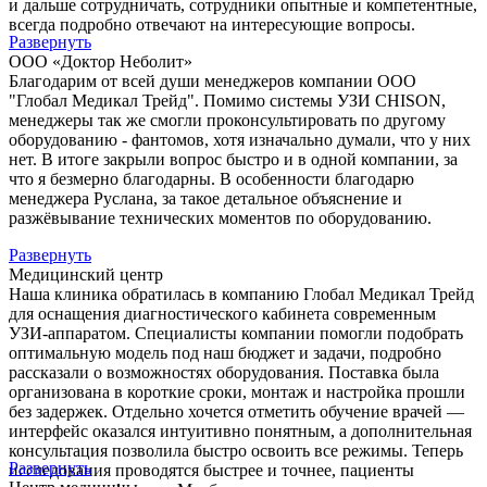
и дальше сотрудничать, сотрудники опытные и компетентные,
всегда подробно отвечают на интересующие вопросы.
Развернуть
ООО «Доктор Неболит»
Благодарим от всей души менеджеров компании ООО
"Глобал Медикал Трейд". Помимо системы УЗИ CHISON,
менеджеры так же смогли проконсультировать по другому
оборудованию - фантомов, хотя изначально думали, что у них
нет. В итоге закрыли вопрос быстро и в одной компании, за
что я безмерно благодарны. В особенности благодарю
менеджера Руслана, за такое детальное объяснение и
разжёвывание технических моментов по оборудованию.
Развернуть
Медицинский центр
Наша клиника обратилась в компанию Глобал Медикал Трейд
для оснащения диагностического кабинета современным
УЗИ-аппаратом. Специалисты компании помогли подобрать
оптимальную модель под наш бюджет и задачи, подробно
рассказали о возможностях оборудования. Поставка была
организована в короткие сроки, монтаж и настройка прошли
без задержек. Отдельно хочется отметить обучение врачей —
интерфейс оказался интуитивно понятным, а дополнительная
консультация позволила быстро освоить все режимы. Теперь
Развернуть
исследования проводятся быстрее и точнее, пациенты