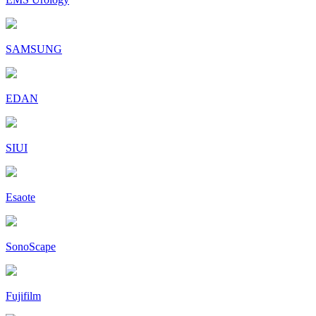
SAMSUNG
EDAN
SIUI
Esaote
SonoScape
Fujifilm