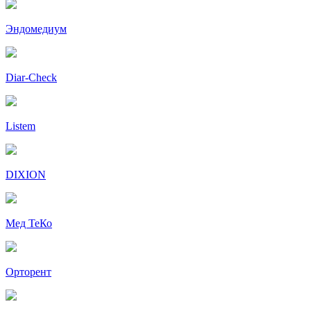
Эндомедиум
Diar-Cheсk
Listem
DIXION
Мед ТеКо
Орторент