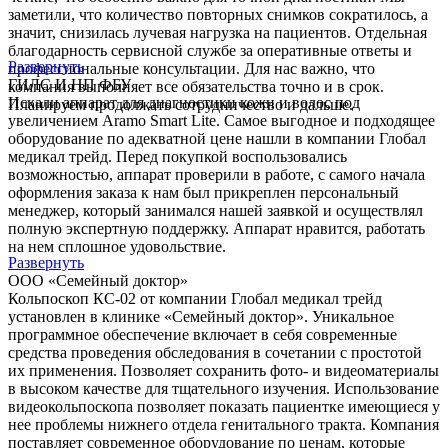
заметили, что количество повторных снимков сократилось, а
значит, снизилась лучевая нагрузка на пациентов. Отдельная
благодарность сервисной службе за оперативные ответы и
Развернуть
профессиональные консультации. Для нас важно, что
ГИЛС И НП ФБУ
компания выполняет все обязательства точно и в срок.
Искали аппарат для диагностики кожи и волос под
Планируем продолжать сотрудничество и дальше.
увеличением Aramo Smart Lite. Самое выгодное и подходящее
оборудование по адекватной цене нашли в компании Глобал
медикал трейд. Перед покупкой воспользовались
возможностью, аппарат проверили в работе, с самого начала
оформления заказа к нам был прикреплен персональный
менеджер, который занимался нашей заявкой и осуществлял
полную экспертную поддержку. Аппарат нравится, работать
на нем сплошное удовольствие.
Развернуть
ООО «Семейный доктор»
Кольпоскоп КС-02 от компании Глобал медикал трейд
установлен в клинике «Семейный доктор». Уникальное
программное обеспечение включает в себя современные
средства проведения обследования в сочетании с простотой
их применения. Позволяет сохранить фото- и видеоматериалы
в высоком качестве для тщательного изучения. Использование
видеокольпоскопа позволяет показать пациентке имеющиеся у
нее проблемы нижнего отдела генитального тракта. Компания
поставляет современное оборудование по ценам, которые