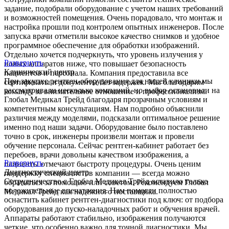
задание, подобрали оборудование с учетом наших требований
и возможностей помещения. Очень порадовало, что монтаж и
настройка прошли под контролем опытных инженеров. После
запуска врачи отметили высокое качество снимков и удобное
программное обеспечение для обработки изображений.
Отдельно хочется подчеркнуть, что уровень излучения у
Развернуть
новых аппаратов ниже, что повышает безопасность
Клинический центр
пациентов и персонала. Компания предоставила все
При закупке рентген-оборудования для нашей клиники мы
сертификаты и документы без задержек. Мы благодарим
рассматривали несколько компаний, но выбор остановили на
команду за внимательное отношение и профессионализм.
Глобал Медикал Трейд благодаря прозрачным условиям и
компетентным консультациям. Нам подробно объяснили
различия между моделями, подсказали оптимальное решение
именно под наши задачи. Оборудование было поставлено
точно в срок, инженеры произвели монтаж и провели
обучение персонала. Сейчас рентген-кабинет работает без
перебоев, врачи довольны качеством изображения, а
Развернуть
пациенты отмечают быстроту процедуры. Очень ценим
Диагностический центр
поддержку специалистов компании — всегда можно
Сотрудничество с Глобал Медикал Трейд оставило только
обратиться за помощью или советом. Рекомендуем Глобал
положительные впечатления. Нам помогли полностью
Медикал Трейд как надежного поставщика.
оснастить кабинет рентген-диагностики под ключ: от подбора
оборудования до пуско-наладочных работ и обучения врачей.
Аппараты работают стабильно, изображения получаются
четкие, что особенно важно для точной диагностики. Мы