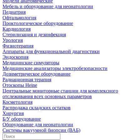
Модели анатомические
Мебель и оборудование для неонатологии
Педиатрия
Офтальмология
Проктологическое оборудование
Кардиология
Стерилизация и дезинфекция
Урология
Физиотерапия
Аппараты для функциональной диагностики
Эндоскопия
Медицинские симуляторы
Медицинские анализаторы электробезопасности
Дозиметрическое оборудование
Радиационная терапия
Отоскопы Heine
Центральные мониторные станции для комплексного
отслеживания всех основных параметров
Косметология
Распродажа складских остатков
Хирургия
Б/У оборудование
Оборудование для неонатологии
Системы вакуумной биопсии (ВАБ)