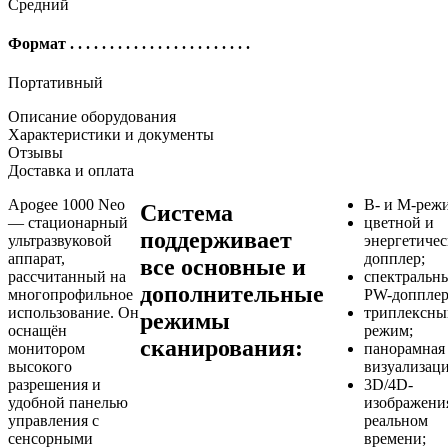
Средний
Формат
. . . . . . . . . . . . . . . . . . . . . . .
Портативный
Описание оборудования
Характеристики и документы
Отзывы
Доставка и оплата
Apogee 1000 Neo
B- и M-реж
Система
— стационарный
цветной и
поддерживает
ультразвуковой
энергетиче
аппарат,
допплер;
все основные и
рассчитанный на
спектральн
дополнительные
многопрофильное
PW-допплер
использование. Он
триплексны
режимы
оснащён
режим;
сканирования:
монитором
панорамная
высокого
визуализаци
разрешения и
3D/4D-
удобной панелью
изображени
управления с
реальном
сенсорными
времени;