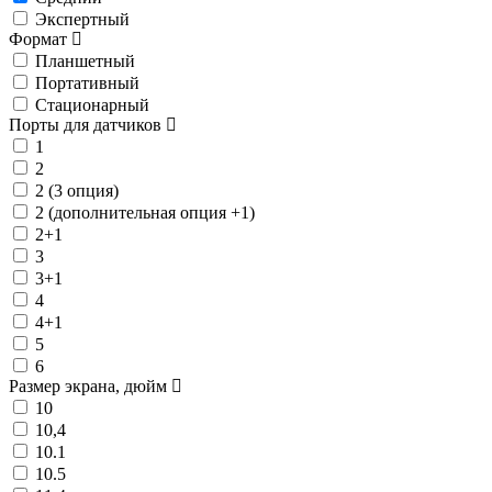
Экспертный
Формат
Планшетный
Портативный
Стационарный
Порты для датчиков
1
2
2 (3 опция)
2 (дополнительная опция +1)
2+1
3
3+1
4
4+1
5
6
Размер экрана, дюйм
10
10,4
10.1
10.5