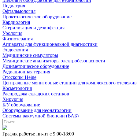
Мебель и оборудование для неонатологии
Педиатрия
Офтальмология
Проктологическое оборудование
Кардиология
Стерилизация и дезинфекция
Урология
Физиотерапия
Аппараты для функциональной диагностики
Эндоскопия
Медицинские симуляторы
Медицинские анализаторы электробезопасности
Дозиметрическое оборудование
Радиационная терапия
Отоскопы Heine
Центральные мониторные станции для комплексного отслежив
Косметология
Распродажа складских остатков
Хирургия
Б/У оборудование
Оборудование для неонатологии
Системы вакуумной биопсии (ВАБ)
График работы: пн-пт с 9:00-18:00