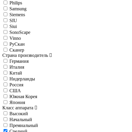
Philips
Samsung
Siemens
SIU
Siui
SonoScape
Vinno
РуСкан
Сканер
Страна производитель
Германия
Италия
Китай
Нидерланды
Россия
США
Южная Корея
Япония
Класс аппарата
Высокий
Начальный
Премиальный
Средний