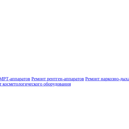
МРТ-аппаратов
Ремонт рентген-аппаратов
Ремонт наркозно-дых
т косметологического оборудования