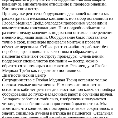
команду за внимательное отношение и профессионализм.
Клинический центр
При закупке рентген-оборудования для нашей клиники мы
рассматривали несколько компаний, но выбор остановили на
Глобал Медикал Трейд благодаря прозрачным условиям и
компетентным консультациям. Нам подробно объяснили
различия между моделями, подсказали оптимальное решение
именно под наши задачи. Оборудование было поставлено
точно в срок, инженеры произвели монтаж и провели
обучение персонала. Сейчас рентген-кабинет работает без
перебоев, врачи довольны качеством изображения, а
пациенты отмечают быстроту процедуры. Очень ценим
поддержку специалистов компании — всегда можно
обратиться за помощью или советом. Рекомендуем Глобал
Медикал Трейд как надежного поставщика.
Диагностический центр
Сотрудничество с Глобал Медикал Трейд оставило только
положительные впечатления. Нам помогли полностью
оснастить кабинет рентген-диагностики под ключ: от подбора
оборудования до пуско-наладочных работ и обучения врачей.
Аппараты работают стабильно, изображения получаются
четкие, что особенно важно для точной диагностики. Мы
заметили, что количество повторных снимков сократилось, а
значит, снизилась лучевая нагрузка на пациентов. Отдельная
благодарность сервисной службе за оперативные ответы и