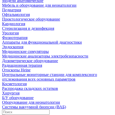
Модели анатомические
Мебель и оборудование для неонатологии
Педиатрия
Офтальмология
Проктологическое оборудование
Кардиология
Стерилизация и дезинфекция
Урология
Физиотерапия
Аппараты для функциональной диагностики
Эндоскопия
Медицинские симуляторы
Медицинские анализаторы электробезопасности
Дозиметрическое оборудование
Радиационная терапия
Отоскопы Heine
Центральные мониторные станции для комплексного
отслеживания всех основных параметров
Косметология
Распродажа складских остатков
Хирургия
Б/У оборудование
Оборудование для неонатологии
Системы вакуумной биопсии (ВАБ)