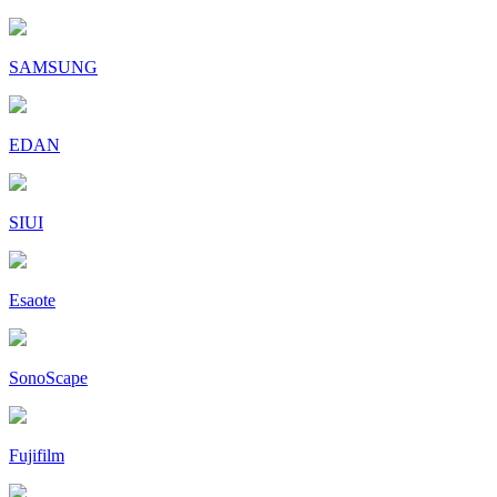
SAMSUNG
EDAN
SIUI
Esaote
SonoScape
Fujifilm