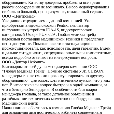
оборудование. Качеству доверяем, проблем за все время
работы оборудования не возникало. Выбор медоборудования
стабильно большой, цены разумные, отлаженный сервис.
ООО «Центромед»
Уже давно сотрудничаем с данной компанией. Уже
приобретали видеоколоноскоп Pentax, анализатор
инфузионных устройств IDA-1S, видеоуретероскоп
одноразовый Uscope PU3022A. Глобал медикал трейд -
надежный поставщик медицинской техники и предлагает
цены доступные. Помогли ввести в эксплуатацию и
проконсультировали, как использовать, дали гарантию. Будем
и дальше сотрудничать, сотрудники опытные и компетентные,
всегда подробно отвечают на интересующие вопросы.
ООО «Доктор Неболит»
Благодарим от всей души менеджеров компании ООО
"Глобал Медикал Трейд". Помимо системы УЗИ CHISON,
менеджеры так же смогли проконсультировать по другому
оборудованию - фантомов, хотя изначально думали, что у них
нет. В итоге закрыли вопрос быстро и в одной компании, за
что я безмерно благодарны. В особенности благодарю
менеджера Руслана, за такое детальное объяснение и
разжёвывание технических моментов по оборудованию.
Медицинский центр
Наша клиника обратилась в компанию Глобал Медикал Трейд
для оснащения диагностического кабинета современным