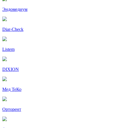
Эндомедиум
Diar-Cheсk
Listem
DIXION
Мед ТеКо
Орторент