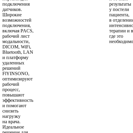
подключения
результаты
датчиков.
у постели
Широкие
пациента,
возможностей
в отделени
подключения,
интенсивн
включая PACS,
терапии и в
рабочий лист
где это
модальности,
необходимо
DICOM, WiFi,
Bluetooth, LAN
и платформу
удаленных
решений
FlYINSONO,
оптимизируют
рабочий
процесс,
повышают
эффективность
и помогают
снизить
нагрузку
на врача.
Идеальное
решение для