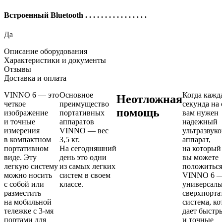
Встроенный Bluetooth
. . . . . . . . . . . . . . . .
Да
Описание оборудования
Характеристики и документы
Отзывы
Доставка и оплата
VINNO 6 — это
Основное
Когда кажд
Неотложная
четкое
преимущество
секунда на 
помощь
изображение
портативных
вам нужен
и точные
аппаратов
надежный
измерения
VINNO — вес
ультразвук
в компактном
3,5 кг.
аппарат,
портативном
На сегодняшний
на который
виде. Эту
день это одни
вы можете
легкую систему
из самых легких
положиться
можно носить
систем в своем
VINNO 6 —
с собой или
классе.
универсаль
разместить
сверхпорта
на мобильной
система, ко
тележке с
3-мя
дает быстр
портами для
и точные