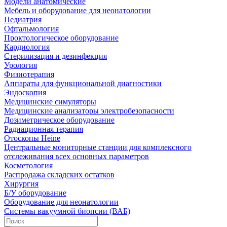
Модели анатомические
Мебель и оборудование для неонатологии
Педиатрия
Офтальмология
Проктологическое оборудование
Кардиология
Стерилизация и дезинфекция
Урология
Физиотерапия
Аппараты для функциональной диагностики
Эндоскопия
Медицинские симуляторы
Медицинские анализаторы электробезопасности
Дозиметрическое оборудование
Радиационная терапия
Отоскопы Heine
Центральные мониторные станции для комплексного
отслеживания всех основных параметров
Косметология
Распродажа складских остатков
Хирургия
Б/У оборудование
Оборудование для неонатологии
Системы вакуумной биопсии (ВАБ)