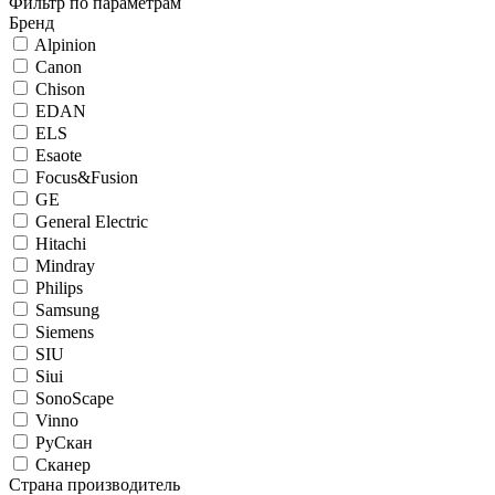
Фильтр по параметрам
Бренд
Alpinion
Canon
Chison
EDAN
ELS
Esaote
Focus&Fusion
GE
General Electric
Hitachi
Mindray
Philips
Samsung
Siemens
SIU
Siui
SonoScape
Vinno
РуСкан
Сканер
Страна производитель