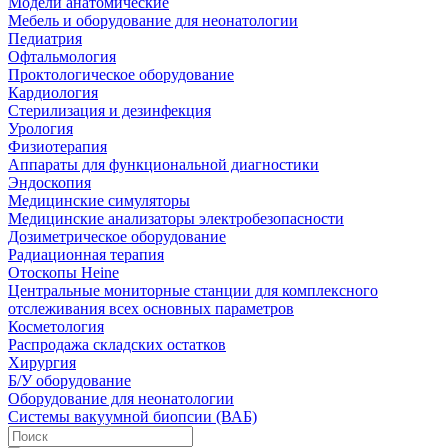
Модели анатомические
Мебель и оборудование для неонатологии
Педиатрия
Офтальмология
Проктологическое оборудование
Кардиология
Стерилизация и дезинфекция
Урология
Физиотерапия
Аппараты для функциональной диагностики
Эндоскопия
Медицинские симуляторы
Медицинские анализаторы электробезопасности
Дозиметрическое оборудование
Радиационная терапия
Отоскопы Heine
Центральные мониторные станции для комплексного
отслеживания всех основных параметров
Косметология
Распродажа складских остатков
Хирургия
Б/У оборудование
Оборудование для неонатологии
Системы вакуумной биопсии (ВАБ)