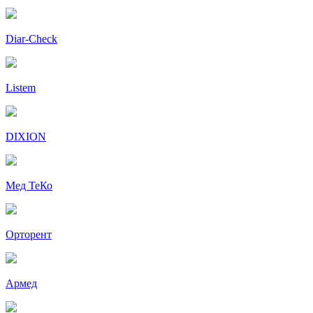
Diar-Cheсk
Listem
DIXION
Мед ТеКо
Орторент
Армед