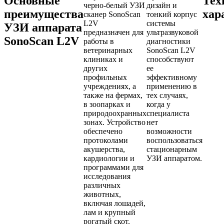
Основные
Тех
черно-белый УЗИ
дизайн и
преимущества
хар
сканер SonoScan
тонкий корпус
L2V
системы
УЗИ аппарата
предназначен для
ультразвуковой
SonoScan L2V
работы в
диагностики
ветеринарных
SonoScan L2V
клиниках и
способствуют
других
ее
профильных
эффективному
учреждениях, а
применению в
также на фермах,
тех случаях,
в зоопарках и
когда у
природоохранных
специалиста
зонах. Устройство
нет
обеспечено
возможности
протоколами
воспользоваться
акушерства,
стационарным
кардиологии и
УЗИ аппаратом.
программами для
исследования
различных
животных,
включая лошадей,
лам и крупный
рогатый скот.