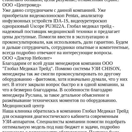
ООО «Центромед»
Уже давно сотрудничаем с данной компанией. Уже
приобретали видеоколоноскоп Pentax, анализатор
инфузионных устройств IDA-1S, видеоуретероскоп
одноразовый Uscope PU3022A. Глобал медикал трейд -
надежный поставщик медицинской техники и предлагает
цены доступные. Помогли ввести в эксплуатацию и
проконсультировали, как использовать, дали гарантию. Будем
и дальше сотрудничать, сотрудники опытные и компетентные,
всегда подробно отвечают на интересующие вопросы.
ООО «Доктор Неболит»
Благодарим от всей души менеджеров компании ООО
"Глобал Медикал Трейд". Помимо системы УЗИ CHISON,
менеджеры так же смогли проконсультировать по другому
оборудованию - фантомов, хотя изначально думали, что у них
нет. В итоге закрыли вопрос быстро и в одной компании, за
что я безмерно благодарны. В особенности благодарю
менеджера Руслана, за такое детальное объяснение и
разжёвывание технических моментов по оборудованию.
Медицинский центр
Наша клиника обратилась в компанию Глобал Медикал Трейд
для оснащения диагностического кабинета современным
УЗИ-аппаратом. Специалисты компании помогли подобрать
оптимальную модель под наш бюджет и задачи, подробно