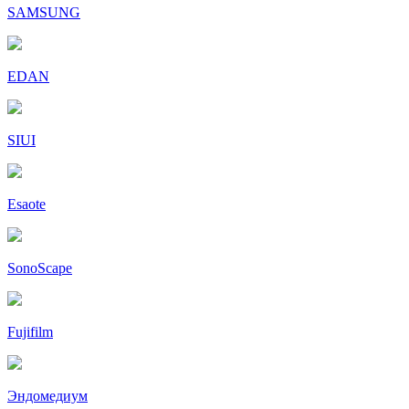
SAMSUNG
EDAN
SIUI
Esaote
SonoScape
Fujifilm
Эндомедиум