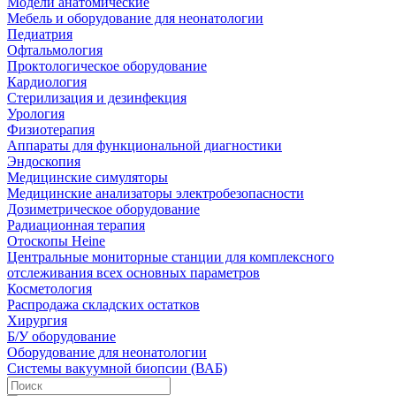
Модели анатомические
Мебель и оборудование для неонатологии
Педиатрия
Офтальмология
Проктологическое оборудование
Кардиология
Стерилизация и дезинфекция
Урология
Физиотерапия
Аппараты для функциональной диагностики
Эндоскопия
Медицинские симуляторы
Медицинские анализаторы электробезопасности
Дозиметрическое оборудование
Радиационная терапия
Отоскопы Heine
Центральные мониторные станции для комплексного
отслеживания всех основных параметров
Косметология
Распродажа складских остатков
Хирургия
Б/У оборудование
Оборудование для неонатологии
Системы вакуумной биопсии (ВАБ)