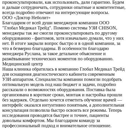
проконсультировали, как использовать, дали гарантию. Будем
и дальше сотрудничать, сотрудники опытные и компетентные,
всегда подробно отвечают на интересующие вопросы.
ООО «Доктор Неболит»
Благодарим от всей души менеджеров компании ООО
"Глобал Медикал Трейд". Помимо системы УЗИ CHISON,
менеджеры так же смогли проконсультировать по другому
оборудованию - фантомов, хотя изначально думали, что у них
нет. В итоге закрыли вопрос быстро и в одной компании, за
что я безмерно благодарны. В особенности благодарю
менеджера Руслана, за такое детальное объяснение и
разжёвывание технических моментов по оборудованию.
Медицинский центр
Наша клиника обратилась в компанию Глобал Медикал Трейд
для оснащения диагностического кабинета современным
УЗИ-аппаратом. Специалисты компании помогли подобрать
оптимальную модель под наш бюджет и задачи, подробно
рассказали о возможностях оборудования. Поставка была
организована в короткие сроки, монтаж и настройка прошли
без задержек. Отдельно хочется отметить обучение врачей —
интерфейс оказался интуитивно понятным, а дополнительная
консультация позволила быстро освоить все режимы. Теперь
исследования проводятся быстрее и точнее, пациенты
довольны комфортом. Мы благодарим команду за
профессиональный подход и внимательное отношение.