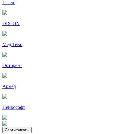
Listem
DIXION
Мед ТеКо
Орторент
Армед
Нейрософт
Сертификаты