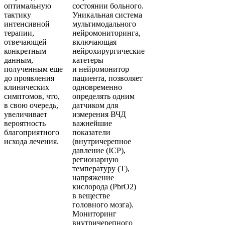
оптимальную
состоянии больного.
тактику
Уникальная система
интенсивной
мультимодального
терапии,
нейромониторинга,
отвечающей
включающая
конкретным
нейрохирургические
данным,
катетеры
полученным еще
и нейромонитор
до проявления
пациента, позволяет
клинических
одновременно
симптомов, что,
определять одним
в свою очередь,
датчиком для
увеличивает
измерения ВЧД
вероятность
важнейшие
благоприятного
показатели
исхода лечения.
(внутричерепное
давление (ICP),
регионарную
температуру (T),
напряжение
кислорода (PbrO2)
в веществе
головного мозга).
Мониторинг
внутричерепного