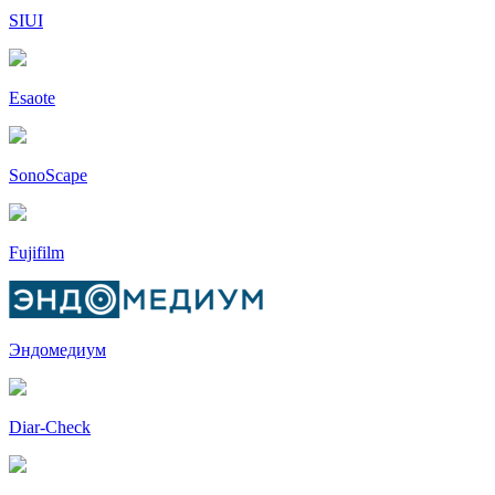
SIUI
Esaote
SonoScape
Fujifilm
Эндомедиум
Diar-Cheсk