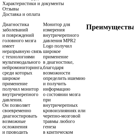
Характеристики и документы
Отзывы
Доставка и оплата
Диагностика
Монитор для
Преимущества
заболеваний
измерения
и повреждений
внутричерепного
головного мозга
давления MPR2
имеет
Logo получил
неразрывную связь
широкое
с технологиями
применение
мультимодального
в диагностике,
нейромониторинга,
благодаря
среди которых
возможности
широкое
определить ишемию
применение
и получить
получил монитор
информацию
внутричерепного
о состоянии мозга
давления.
при
Он позволяет
внутричерепных
своевременно
кровоизлияниях или
диагностировать
черепно-мозговой
возможные
травмы любого
осложнения
генеза
и проводить
в критическом