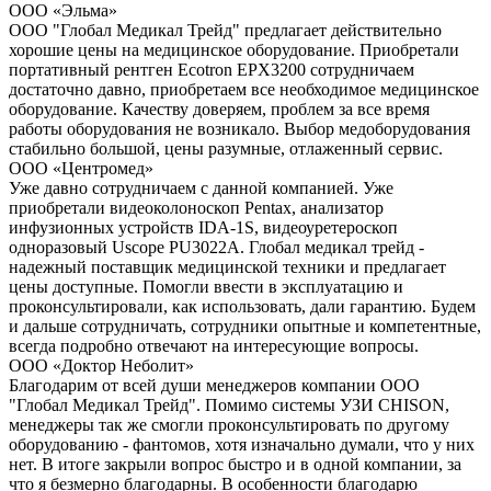
ООО «Эльма»
ООО "Глобал Медикал Трейд" предлагает действительно
хорошие цены на медицинское оборудование. Приобретали
портативный рентген Ecotron EPX3200 сотрудничаем
достаточно давно, приобретаем все необходимое медицинское
оборудование. Качеству доверяем, проблем за все время
работы оборудования не возникало. Выбор медоборудования
стабильно большой, цены разумные, отлаженный сервис.
ООО «Центромед»
Уже давно сотрудничаем с данной компанией. Уже
приобретали видеоколоноскоп Pentax, анализатор
инфузионных устройств IDA-1S, видеоуретероскоп
одноразовый Uscope PU3022A. Глобал медикал трейд -
надежный поставщик медицинской техники и предлагает
цены доступные. Помогли ввести в эксплуатацию и
проконсультировали, как использовать, дали гарантию. Будем
и дальше сотрудничать, сотрудники опытные и компетентные,
всегда подробно отвечают на интересующие вопросы.
ООО «Доктор Неболит»
Благодарим от всей души менеджеров компании ООО
"Глобал Медикал Трейд". Помимо системы УЗИ CHISON,
менеджеры так же смогли проконсультировать по другому
оборудованию - фантомов, хотя изначально думали, что у них
нет. В итоге закрыли вопрос быстро и в одной компании, за
что я безмерно благодарны. В особенности благодарю