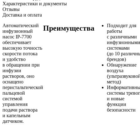
Характеристики и документы
Отзывы
Доставка и оплата
Автоматический
Подходит для
Преимущества
инфузионный
работы
насос IP-7700
с различными
обеспечивает
инфузионным
высокую точность
системами
скорости потока
(до 10 различн
и удобство
брендов)
в обращении при
Обнаружение
инфузии
воздуха
растворов, оно
(ультразвуково
оснащено
метод)
перистальтической
Информативн
пальцевой
системы трево
системой
и новые
управления
функции
подачи раствора
безопасности
и капельным
датчиком.