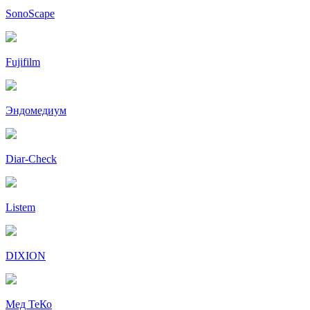
SonoScape
Fujifilm
Эндомедиум
Diar-Cheсk
Listem
DIXION
Мед ТеКо