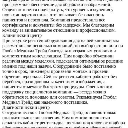
программное обеспечение для обработки изображений.
Отдельно хочется подчеркнуть, что уровень излучения у
новых аппаратов ниже, что повышает безопасность
пациентов и персонала. Компания предоставила все
сертификаты и документы без задержек. Мы благодарим
команду за внимательное отношение и профессионализм.
Клинический центр
При закупке рентген-оборудования для нашей клиники мы
рассматривали несколько компаний, но выбор остановили на
Глобал Медикал Трейд благодаря прозрачным условиям и
компетентным консультациям. Нам подробно объяснили
различия между моделями, подсказали оптимальное решение
именно под наши задачи. Оборудование было поставлено
точно в срок, инженеры произвели монтаж и провели
обучение персонала. Сейчас рентген-кабинет работает без
перебоев, врачи довольны качеством изображения, а
пациенты отмечают быстроту процедуры. Очень ценим
поддержку специалистов компании — всегда можно
обратиться за помощью или советом. Рекомендуем Глобал
Медикал Трейд как надежного поставщика.
Диагностический центр
Сотрудничество с Глобал Медикал Трейд оставило только
положительные впечатления. Нам помогли полностью
оснастить кабинет рентген-диагностики под ключ: от подбора
оборудования до пуско-наладочных работ и обучения врачей.