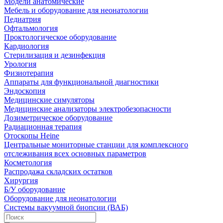
Модели анатомические
Мебель и оборудование для неонатологии
Педиатрия
Офтальмология
Проктологическое оборудование
Кардиология
Стерилизация и дезинфекция
Урология
Физиотерапия
Аппараты для функциональной диагностики
Эндоскопия
Медицинские симуляторы
Медицинские анализаторы электробезопасности
Дозиметрическое оборудование
Радиационная терапия
Отоскопы Heine
Центральные мониторные станции для комплексного
отслеживания всех основных параметров
Косметология
Распродажа складских остатков
Хирургия
Б/У оборудование
Оборудование для неонатологии
Системы вакуумной биопсии (ВАБ)