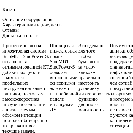
Китай
Описание оборудования
Характеристики и документы
Отзывы
Доставка и оплата
Профессиональная
Шприцевая
Это сделано
Помимо эт
инжекторная система
инжекторная
для того,
аппарат об
SinoMDT SinoPower-S,
помпа
чтобы
восемью ф
оснащенная
SinoMDT
буквально
поддержки
оптимизированной КТ,
SinoPower-S
за «пару
стандартн
добавит мощности
обладает
кликов»
инфузион
в комплект
встроенными
правильно
сочетаний 
профильных
сенсорными
настроить
чем сотней
инструментов вашей
экранами
установку
предустан
клиники, поскольку
на приборной
и активировать
алгоритмов
высокоскоростная
панели
функцию
в которые
инфузия в сочетании
и на пульте
двойного
вносит
с предлагаемым
ДУ.
мониторинга.
исправлен
объемом инъекции,
с учетом к
позволяет безупречно
клиническ
«закрывать» все
ситуации.
текущие задачи,