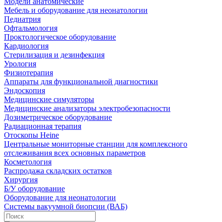
Модели анатомические
Мебель и оборудование для неонатологии
Педиатрия
Офтальмология
Проктологическое оборудование
Кардиология
Стерилизация и дезинфекция
Урология
Физиотерапия
Аппараты для функциональной диагностики
Эндоскопия
Медицинские симуляторы
Медицинские анализаторы электробезопасности
Дозиметрическое оборудование
Радиационная терапия
Отоскопы Heine
Центральные мониторные станции для комплексного
отслеживания всех основных параметров
Косметология
Распродажа складских остатков
Хирургия
Б/У оборудование
Оборудование для неонатологии
Системы вакуумной биопсии (ВАБ)