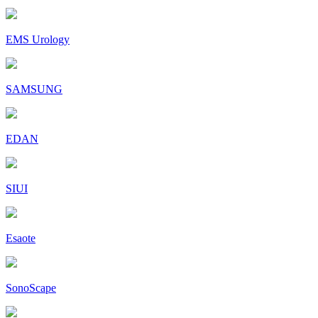
EMS Urology
SAMSUNG
EDAN
SIUI
Esaote
SonoScape