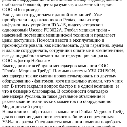
стабильно большой, цены разумные, отлаженный сервис.
ООО «Центромед»
Уже давно сотрудничаем с данной компанией. Уже
приобретали видеоколоноскоп Pentax, анализатор
инфузионных устройств IDA-1S, видеоуретероскоп
одноразовый Uscope PU3022A. Глобал медикал трейд -
надежный поставщик медицинской техники и предлагает
цены доступные. Помогли ввести в эксплуатацию и
проконсультировали, как использовать, дали гарантию. Будем
и дальше сотрудничать, сотрудники опытные и компетентные,
всегда подробно отвечают на интересующие вопросы.
ООО «Доктор Неболит»
Благодарим от всей души менеджеров компании ООО
"Глобал Медикал Трейд". Помимо системы УЗИ CHISON,
менеджеры так же смогли проконсультировать по другому
оборудованию - фантомов, хотя изначально думали, что у них
нет. В итоге закрыли вопрос быстро и в одной компании, за
что я безмерно благодарны. В особенности благодарю
менеджера Руслана, за такое детальное объяснение и
разжёвывание технических моментов по оборудованию.
Медицинский центр
Наша клиника обратилась в компанию Глобал Медикал Трейд
для оснащения диагностического кабинета современным
УЗИ-аппаратом. Специалисты компании помогли подобрать
оптимальную модель под наш бюджет и задачи, подробно