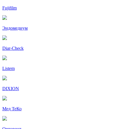
Fujifilm
Эндомедиум
Diar-Cheсk
Listem
DIXION
Мед ТеКо
Орторент