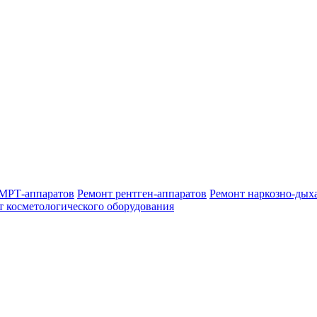
МРТ-аппаратов
Ремонт рентген-аппаратов
Ремонт наркозно-дых
т косметологического оборудования