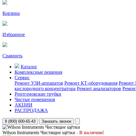
Корзина
Избранное
Сравнить
Каталог
Комплексные решения
Сервис
Ремонт УЗИ-аппаратов
Ремонт КТ-оборудования
Ремонт 
кислородного концентратора
Ремонт анализаторов
Ремон
Рентгеновские трубки
Чистые помещения
АКЦИИ
РАСПРОДАЖА
8 (800) 600-65-43
Заказать звонок
Wilson Instruments Чистящие щётки
- В наличии!