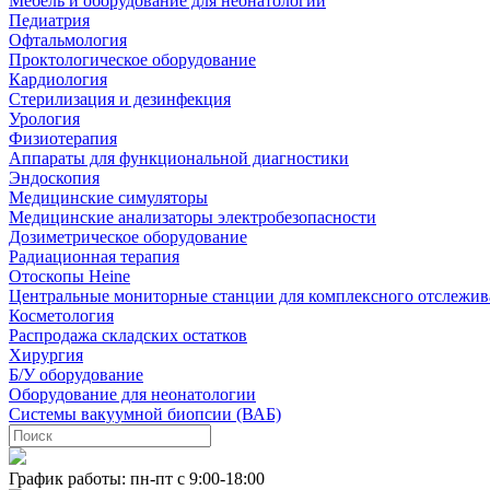
Мебель и оборудование для неонатологии
Педиатрия
Офтальмология
Проктологическое оборудование
Кардиология
Стерилизация и дезинфекция
Урология
Физиотерапия
Аппараты для функциональной диагностики
Эндоскопия
Медицинские симуляторы
Медицинские анализаторы электробезопасности
Дозиметрическое оборудование
Радиационная терапия
Отоскопы Heine
Центральные мониторные станции для комплексного отслежив
Косметология
Распродажа складских остатков
Хирургия
Б/У оборудование
Оборудование для неонатологии
Системы вакуумной биопсии (ВАБ)
График работы: пн-пт с 9:00-18:00