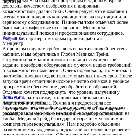
процесс был максимально прозрачным и удобным. Врачи
партнера
довольны качеством изображения и широкими
возможностями диагностики. Очень радует, что в компании
всегда можно получить консультацию по эксплуатации или
сервисному обслуживанию. Пациенты тоже отмечают более
быстрые и комфортные исследования. Мы ценим
индивидуальный подход и профессионализм сотрудников.
Развернуть
Надежный партнер, с которым приятно работать
Медцентр
В прошлом году нам требовалось оснастить новый рентген-
кабинет, и мы обратились в Глобал Медикал Трейд.
Сотрудники компании помогли составить техническое
задание, подобрали оборудование с учетом наших требований
и возможностей помещения. Очень порадовало, что монтаж и
настройка прошли под контролем опытных инженеров. После
запуска врачи отметили высокое качество снимков и удобное
программное обеспечение для обработки изображений.
Отдельно хочется подчеркнуть, что уровень излучения у
Развернуть
новых аппаратов ниже, что повышает безопасность
Клинический центр
пациентов и персонала. Компания предоставила все
При закупке рентген-оборудования для нашей клиники мы
сертификаты и документы без задержек. Мы благодарим
рассматривали несколько компаний, но выбор остановили на
команду за внимательное отношение и профессионализм.
Глобал Медикал Трейд благодаря прозрачным условиям и
компетентным консультациям. Нам подробно объяснили
различия между моделями, подсказали оптимальное решение
именно под наши задачи. Оборудование было поставлено