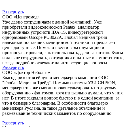
Развернуть
ООО «Центромед»
Уже давно сотрудничаем с данной компанией. Уже
приобретали видеоколоноскоп Pentax, анализатор
инфузионных устройств IDA-1S, видеоуретероскоп
одноразовый Uscope PU3022A. Глобал медикал трейд -
надежный поставщик медицинской техники и предлагает
цены доступные. Помогли ввести в эксплуатацию и
проконсультировали, как использовать, дали гарантию. Будем
и дальше сотрудничать, сотрудники опытные и компетентные,
всегда подробно отвечают на интересующие вопросы.
Развернуть
ООО «Доктор Неболит»
Благодарим от всей души менеджеров компании ООО
"Глобал Медикал Трейд". Помимо системы УЗИ CHISON,
менеджеры так же смогли проконсультировать по другому
оборудованию - фантомов, хотя изначально думали, что у них
нет. В итоге закрыли вопрос быстро и в одной компании, за
что я безмерно благодарны. В особенности благодарю
менеджера Руслана, за такое детальное объяснение и
разжёвывание технических моментов по оборудованию.
Развернуть