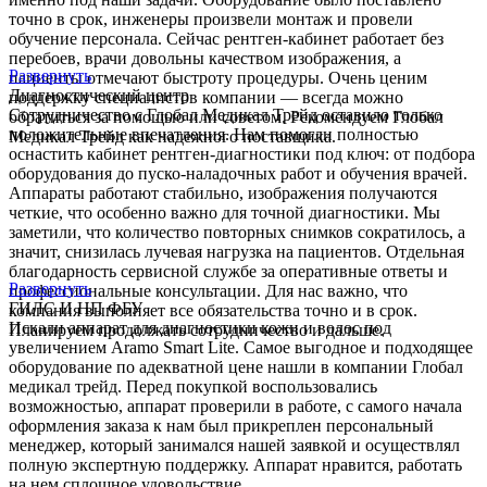
точно в срок, инженеры произвели монтаж и провели
обучение персонала. Сейчас рентген-кабинет работает без
перебоев, врачи довольны качеством изображения, а
Развернуть
пациенты отмечают быстроту процедуры. Очень ценим
Диагностический центр
поддержку специалистов компании — всегда можно
Сотрудничество с Глобал Медикал Трейд оставило только
обратиться за помощью или советом. Рекомендуем Глобал
положительные впечатления. Нам помогли полностью
Медикал Трейд как надежного поставщика.
оснастить кабинет рентген-диагностики под ключ: от подбора
оборудования до пуско-наладочных работ и обучения врачей.
Аппараты работают стабильно, изображения получаются
четкие, что особенно важно для точной диагностики. Мы
заметили, что количество повторных снимков сократилось, а
значит, снизилась лучевая нагрузка на пациентов. Отдельная
благодарность сервисной службе за оперативные ответы и
Развернуть
профессиональные консультации. Для нас важно, что
ГИЛС И НП ФБУ
компания выполняет все обязательства точно и в срок.
Искали аппарат для диагностики кожи и волос под
Планируем продолжать сотрудничество и дальше.
увеличением Aramo Smart Lite. Самое выгодное и подходящее
оборудование по адекватной цене нашли в компании Глобал
медикал трейд. Перед покупкой воспользовались
возможностью, аппарат проверили в работе, с самого начала
оформления заказа к нам был прикреплен персональный
менеджер, который занимался нашей заявкой и осуществлял
полную экспертную поддержку. Аппарат нравится, работать
на нем сплошное удовольствие.