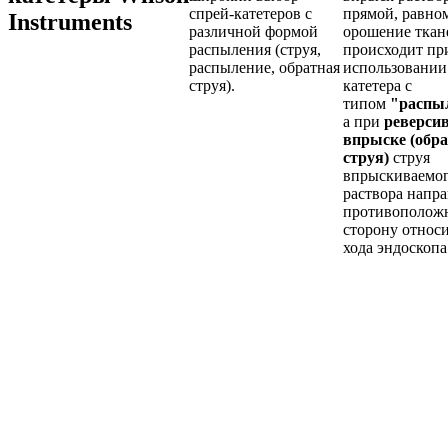
спрей-катетеров с
прямой, равно
Instruments
различной формой
орошение ткан
распыления (струя,
происходит пр
распыление, обратная
использовании
струя).
катетера с
типом
"распы
а при
реверси
впрыске (обр
струя)
струя
впрыскиваемо
раствора напра
противополож
сторону относ
хода эндоскопа