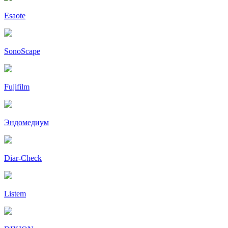
Esaote
SonoScape
Fujifilm
Эндомедиум
Diar-Cheсk
Listem