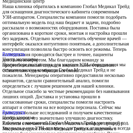
Медицинский центр
Наша клиника обратилась в компанию Глобал Медикал Трейд
для оснащения диагностического кабинета современным
УЗИ-аппаратом. Специалисты компании помогли подобрать
оптимальную модель под наш бюджет и задачи, подробно
рассказали о возможностях оборудования. Поставка была
организована в короткие сроки, монтаж и настройка прошли
без задержек. Отдельно хочется отметить обучение врачей —
интерфейс оказался интуитивно понятным, а дополнительная
консультация позволила быстро освоить все режимы. Теперь
Развернуть
исследования проводятся быстрее и точнее, пациенты
Центр медицины
довольны комфортом. Мы благодарим команду за
При выборе поставщика для закупки УЗИ-оборудования мы
профессиональный подход и внимательное отношение.
остановились на компании Глобал Медикал Трейд и не
Обязательно будем обращаться снова.
пожалели. Менеджеры оперативно предоставили несколько
вариантов, сделали сравнительный анализ, помогли
определиться с лучшим решением для нашей клиники.
Отдельное спасибо за честные рекомендации без навязывания
лишних опций. Доставка и установка прошли в
согласованные сроки, специалисты помогли настроить
аппарат и ответили на все вопросы персонала. Сейчас мы
Развернуть
проводим больше исследований и получаем качественные
Центр здоровья
изображения, что значительно улучшило диагностику.
Работаем с компанией Глобал Медикал Трейд уже второй год.
Клиенты отмечают высокую точность и комфорт процедур.
Закупали у них УЗИ-аппараты для разных отделений, и всегда
Мы рекомендуем Глобал Медикал Трейд как надежного