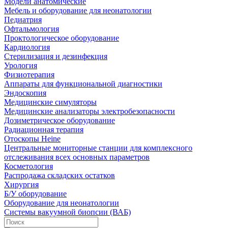
Модели анатомические
Мебель и оборудование для неонатологии
Педиатрия
Офтальмология
Проктологическое оборудование
Кардиология
Стерилизация и дезинфекция
Урология
Физиотерапия
Аппараты для функциональной диагностики
Эндоскопия
Медицинские симуляторы
Медицинские анализаторы электробезопасности
Дозиметрическое оборудование
Радиационная терапия
Отоскопы Heine
Центральные мониторные станции для комплексного
отслеживания всех основных параметров
Косметология
Распродажа складских остатков
Хирургия
Б/У оборудование
Оборудование для неонатологии
Системы вакуумной биопсии (ВАБ)