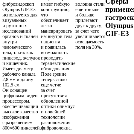
Сферы
фиброэндоскоп
имеет гибкую
волокна стали
примене
Olympus GIF-E3
конструкцию,
еще тоньше
используется для
что
и больше
гастрос
визуальных
обеспечивает
прилегают
Olympus
и рутинных
легко
друг к другу,
исследований
маневрировать
за счет чего
GIF-E3
органов и тканей
им внутри тела
увеличивается
внутри
пациента
освещаемость
человеческого
и появилась
поля на 30%.
тела, таких как
возможность
пищевод, желудок
проводить
и кишечник.
терапевтические
Имеет диаметр
обследования.
рабочего канала
Поле зрение
2,8 мм и длину
теперь стало
102,5 см.
еще четче
Он оснащен
за счет
цифровым видео
присутствия
процессором,
обновленной
обеспечивающий
оптики олимпус
высокое качество
и новейшей
изображения
технологии
с разрешением
расположения
800×600 пикселей.
фиброволокна.