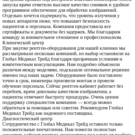
запуска врачи отметили высокое качество снимков и удобное
программное обеспечение для обработки изображений.
Отдельно хочется подчеркнуть, что уровень излучения у
новых аппаратов ниже, что повышает безопасность
пациентов и персонала. Компания предоставила все
сертификаты и документы без задержек. Мы благодарим
команду за внимательное отношение и профессионализм.
Клинический центр
При закупке рентген-оборудования для нашей клиники мы
рассматривали несколько компаний, но выбор остановили на
Глобал Медикал Трейд благодаря прозрачным условиям и
компетентным консультациям. Нам подробно объяснили
различия между моделями, подсказали оптимальное решение
именно под наши задачи. Оборудование было поставлено
точно в срок, инженеры произвели монтаж и провели
обучение персонала. Сейчас рентген-кабинет работает без
перебоев, врачи довольны качеством изображения, а
пациенты отмечают быстроту процедуры. Очень ценим
поддержку специалистов компании — всегда можно
обратиться за помощью или советом. Рекомендуем Глобал
Медикал Трейд как надежного поставщика.
Диагностический центр
Сотрудничество с Глобал Медикал Трейд оставило только
положительные впечатления. Нам помогли полностью
оснастить кабинет рентген-диагностики под ключ: от подбора