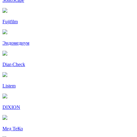
SonoScape
Fujifilm
Эндомедиум
Diar-Cheсk
Listem
DIXION
Мед ТеКо