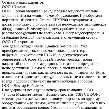
Отзывы наших клиентов
ООО «Эльма»
ООО "Глобал Медикал Трейд" предлагает действительно
хорошие цены на медицинское оборудование. Приобретали
портативный рентген Ecotron EPX3200 сотрудничаем
достаточно давно, приобретаем все необходимое медицинское
оборудование. Качеству доверяем, проблем за все время
работы оборудования не возникало. Выбор медоборудования
стабильно большой, цены разумные, отлаженный сервис.
ООО «Центромед»
Уже давно сотрудничаем с данной компанией. Уже
приобретали видеоколоноскоп Pentax, анализатор
инфузионных устройств IDA-1S, видеоуретероскоп
одноразовый Uscope PU3022A. Глобал медикал трейд -
надежный поставщик медицинской техники и предлагает
цены доступные. Помогли ввести в эксплуатацию и
проконсультировали, как использовать, дали гарантию. Будем
и дальше сотрудничать, сотрудники опытные и компетентные,
всегда подробно отвечают на интересующие вопросы.
ООО «Доктор Неболит»
Благодарим от всей души менеджеров компании ООО
"Глобал Медикал Трейд". Помимо системы УЗИ CHISON,
менеджеры так же смогли проконсультировать по другому
оборудованию - фантомов, хотя изначально думали, что у них
нет. В итоге закрыли вопрос быстро и в одной компании, за