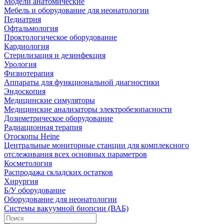
Модели анатомические
Мебель и оборудование для неонатологии
Педиатрия
Офтальмология
Проктологическое оборудование
Кардиология
Стерилизация и дезинфекция
Урология
Физиотерапия
Аппараты для функциональной диагностики
Эндоскопия
Медицинские симуляторы
Медицинские анализаторы электробезопасности
Дозиметрическое оборудование
Радиационная терапия
Отоскопы Heine
Центральные мониторные станции для комплексного
отслеживания всех основных параметров
Косметология
Распродажа складских остатков
Хирургия
Б/У оборудование
Оборудование для неонатологии
Системы вакуумной биопсии (ВАБ)