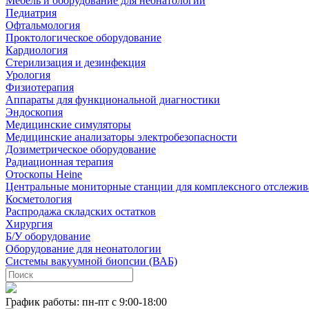
Мебель и оборудование для неонатологии
Педиатрия
Офтальмология
Проктологическое оборудование
Кардиология
Стерилизация и дезинфекция
Урология
Физиотерапия
Аппараты для функциональной диагностики
Эндоскопия
Медицинские симуляторы
Медицинские анализаторы электробезопасности
Дозиметрическое оборудование
Радиационная терапия
Отоскопы Heine
Центральные мониторные станции для комплексного отслежив
Косметология
Распродажа складских остатков
Хирургия
Б/У оборудование
Оборудование для неонатологии
Системы вакуумной биопсии (ВАБ)
График работы: пн-пт с 9:00-18:00