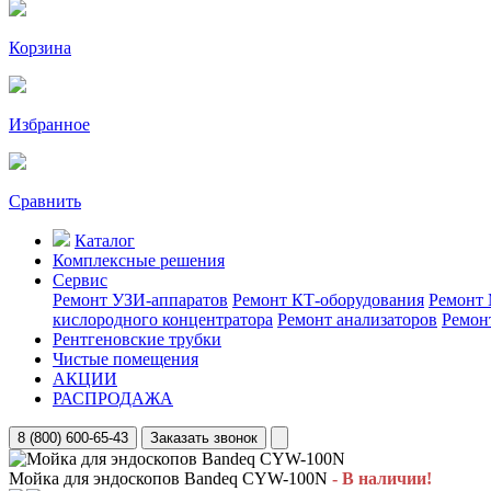
Корзина
Избранное
Сравнить
Каталог
Комплексные решения
Сервис
Ремонт УЗИ-аппаратов
Ремонт КТ-оборудования
Ремонт 
кислородного концентратора
Ремонт анализаторов
Ремон
Рентгеновские трубки
Чистые помещения
АКЦИИ
РАСПРОДАЖА
8 (800) 600-65-43
Заказать звонок
Мойка для эндоскопов Bandeq CYW-100N
- В наличии!