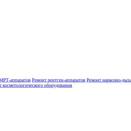
МРТ-аппаратов
Ремонт рентген-аппаратов
Ремонт наркозно-дых
т косметологического оборудования