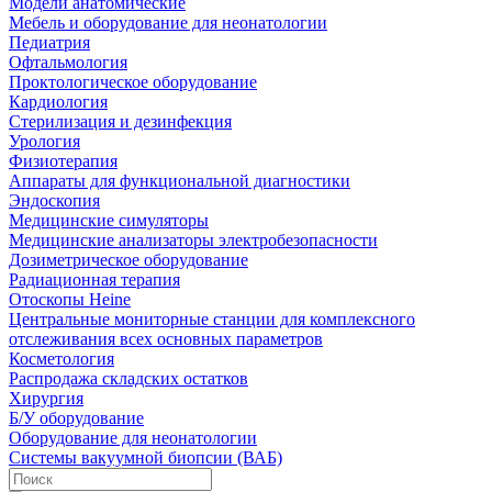
Модели анатомические
Мебель и оборудование для неонатологии
Педиатрия
Офтальмология
Проктологическое оборудование
Кардиология
Стерилизация и дезинфекция
Урология
Физиотерапия
Аппараты для функциональной диагностики
Эндоскопия
Медицинские симуляторы
Медицинские анализаторы электробезопасности
Дозиметрическое оборудование
Радиационная терапия
Отоскопы Heine
Центральные мониторные станции для комплексного
отслеживания всех основных параметров
Косметология
Распродажа складских остатков
Хирургия
Б/У оборудование
Оборудование для неонатологии
Системы вакуумной биопсии (ВАБ)