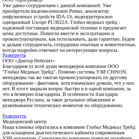
Уже давно сотрудничаем с данной компанией. Уже
приобретали видеоколоноскоп Pentax, анализатор
инфузионных устройств IDA-1S, видеоуретероскоп
одноразовый Uscope PU3022A. Глобал медикал трейд -
надежный поставщик медицинской техники и предлагает
цены доступные. Помогли ввести в эксплуатацию и
проконсультировали, как использовать, дали гарантию. Будем
и дальше сотрудничать, сотрудники опытные и компетентные,
всегда подробно отвечают на интересующие вопросы.
Развернуть
ООО «Доктор Неболит»
Благодарим от всей души менеджеров компании ООО
"Глобал Медикал Трейд". Помимо системы УЗИ CHISON,
менеджеры так же смогли проконсультировать по другому
оборудованию - фантомов, хотя изначально думали, что у них
нет. В итоге закрыли вопрос быстро и в одной компании, за
что я безмерно благодарны. В особенности благодарю
менеджера Руслана, за такое детальное объяснение и
разжёвывание технических моментов по оборудованию.
Развернуть
Медицинский центр
Наша клиника обратилась в компанию Глобал Медикал Трейд
для оснащения диагностического кабинета современным
УЗИ-аппаратом. Специалисты компании помогли подобрать