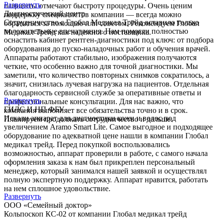
Развернуть
пациенты отмечают быстроту процедуры. Очень ценим
Диагностический центр
поддержку специалистов компании — всегда можно
Сотрудничество с Глобал Медикал Трейд оставило только
обратиться за помощью или советом. Рекомендуем Глобал
положительные впечатления. Нам помогли полностью
Медикал Трейд как надежного поставщика.
оснастить кабинет рентген-диагностики под ключ: от подбора
оборудования до пуско-наладочных работ и обучения врачей.
Аппараты работают стабильно, изображения получаются
четкие, что особенно важно для точной диагностики. Мы
заметили, что количество повторных снимков сократилось, а
значит, снизилась лучевая нагрузка на пациентов. Отдельная
благодарность сервисной службе за оперативные ответы и
Развернуть
профессиональные консультации. Для нас важно, что
ГИЛС И НП ФБУ
компания выполняет все обязательства точно и в срок.
Искали аппарат для диагностики кожи и волос под
Планируем продолжать сотрудничество и дальше.
увеличением Aramo Smart Lite. Самое выгодное и подходящее
оборудование по адекватной цене нашли в компании Глобал
медикал трейд. Перед покупкой воспользовались
возможностью, аппарат проверили в работе, с самого начала
оформления заказа к нам был прикреплен персональный
менеджер, который занимался нашей заявкой и осуществлял
полную экспертную поддержку. Аппарат нравится, работать
на нем сплошное удовольствие.
Развернуть
ООО «Семейный доктор»
Кольпоскоп КС-02 от компании Глобал медикал трейд