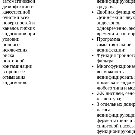
автоматической
дезинфицирующе
дезинфекции и
средства;
качественной
Двойная функция:
очистки всех
Дезинфекция двух
поверхностей и
эндоскопов
каналов гибких
одновременно, эк
эндоскопов при
времени и раствор
условии
Программа
полного
самостоятельной
исключения
дезинфекции;
риска
Функция тройног
повторной
фильтра;
контаминации
Многофункционал
в процессе
возможность
отмывания
дезинфицировать 
эндоскопов.
промывать эндос
любого типа и мо
ЖК-дисплей, сенс
клавиатура;
3 отдельных доз
насоса:
дезинфицирующи
ферментативный 
спиртовой насосы
функционирующи