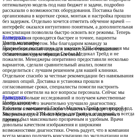
оптимальную модель под наш бюджет и задачи, подробно
рассказали о возможностях оборудования. Поставка была
организована в короткие сроки, монтаж и настройка прошли
без задержек. Отдельно хочется отметить обучение врачей —
интерфейс оказался интуитивно понятным, а дополнительная
консультация позволила быстро освоить все режимы. Теперь
Развернуть
исследования проводятся быстрее и точнее, пациенты
Центр медицины
довольны комфортом. Мы благодарим команду за
При выборе поставщика для закупки УЗИ-оборудования мы
профессиональный подход и внимательное отношение.
остановились на компании Глобал Медикал Трейд и не
Обязательно будем обращаться снова.
пожалели. Менеджеры оперативно предоставили несколько
вариантов, сделали сравнительный анализ, помогли
определиться с лучшим решением для нашей клиники.
Отдельное спасибо за честные рекомендации без навязывания
лишних опций. Доставка и установка прошли в
согласованные сроки, специалисты помогли настроить
аппарат и ответили на все вопросы персонала. Сейчас мы
Развернуть
проводим больше исследований и получаем качественные
Центр здоровья
изображения, что значительно улучшило диагностику.
Работаем с компанией Глобал Медикал Трейд уже второй год.
Клиенты отмечают высокую точность и комфорт процедур.
Закупали у них УЗИ-аппараты для разных отделений, и всегда
Мы рекомендуем Глобал Медикал Трейд как надежного
процесс был максимально прозрачным и удобным. Врачи
партнера
довольны качеством изображения и широкими
возможностями диагностики. Очень радует, что в компании
всегда можно получить консультацию по эксплуатации или