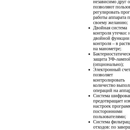
независимо друг о
позволяют пользо
регулировать про
работы аппарата 
своему желанию;
Двойная система
контроля утечки: 
двойной функции
контроля – в раст
на манометре;
Бактериостатичес
защита УФ-лампо
(опционально);
Электронный счет
позволяет
контролировать
количество выпо
операций на аппар
Система шифрова
предотвращает из
настроек програ
посторонними
пользователями;
Система фильтра
отходов: по заве