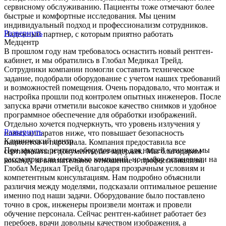
сервисному обслуживанию. Пациенты тоже отмечают более
быстрые и комфортные исследования. Мы ценим
индивидуальный подход и профессионализм сотрудников.
Развернуть
Надежный партнер, с которым приятно работать
Медцентр
В прошлом году нам требовалось оснастить новый рентген-
кабинет, и мы обратились в Глобал Медикал Трейд.
Сотрудники компании помогли составить техническое
задание, подобрали оборудование с учетом наших требований
и возможностей помещения. Очень порадовало, что монтаж и
настройка прошли под контролем опытных инженеров. После
запуска врачи отметили высокое качество снимков и удобное
программное обеспечение для обработки изображений.
Отдельно хочется подчеркнуть, что уровень излучения у
Развернуть
новых аппаратов ниже, что повышает безопасность
Клинический центр
пациентов и персонала. Компания предоставила все
При закупке рентген-оборудования для нашей клиники мы
сертификаты и документы без задержек. Мы благодарим
рассматривали несколько компаний, но выбор остановили на
команду за внимательное отношение и профессионализм.
Глобал Медикал Трейд благодаря прозрачным условиям и
компетентным консультациям. Нам подробно объяснили
различия между моделями, подсказали оптимальное решение
именно под наши задачи. Оборудование было поставлено
точно в срок, инженеры произвели монтаж и провели
обучение персонала. Сейчас рентген-кабинет работает без
перебоев, врачи довольны качеством изображения, а