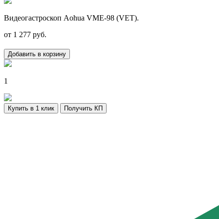
Видеогастроскоп Aohua VME-98 (VET).
от
1 277
руб.
Добавить в корзину
1
Купить в 1 клик
Получить КП