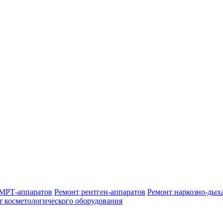
МРТ-аппаратов
Ремонт рентген-аппаратов
Ремонт наркозно-дых
т косметологического оборудования