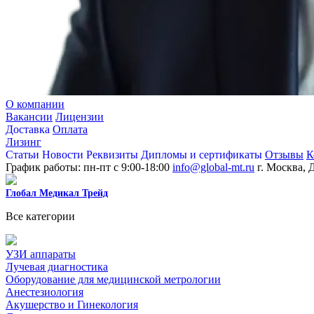
О компании
Вакансии
Лицензии
Доставка
Оплата
Лизинг
Статьи
Новости
Реквизиты
Дипломы и сертификаты
Отзывы
К
График работы: пн-пт с 9:00-18:00
info@global-mt.ru
г. Москва, 
Глобал Медикал Трейд
Все категории
УЗИ аппараты
Лучевая диагностика
Оборудование для медицинской метрологии
Анестезиология
Акушерство и Гинекология