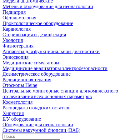
Модели анатомические
Мебель и оборудование для неонатологии
Педиатрия
Офтальмология
Проктологическое оборудование
Кардиология
Стерилизация и дезинфекция
Урология
Физиотерапия
Аппараты для функциональной диагностики
Эндоскопия
Медицинские симуляторы
Медицинские анализаторы электробезопасности
Дозиметрическое оборудование
Радиационная терапия
Отоскопы Heine
Центральные мониторные станции для комплексного
отслеживания всех основных параметров
Косметология
Распродажа складских остатков
Хирургия
Б/У оборудование
Оборудование для неонатологии
Системы вакуумной биопсии (ВАБ)