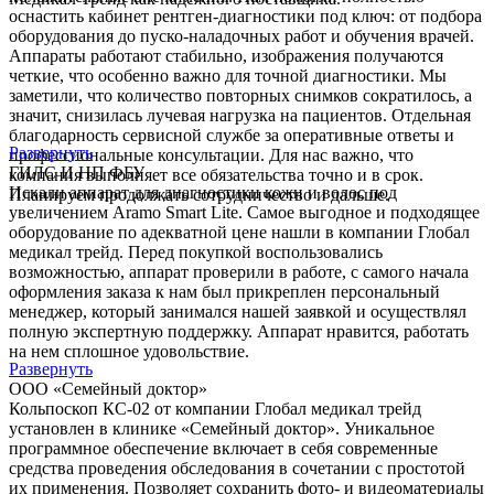
оснастить кабинет рентген-диагностики под ключ: от подбора
оборудования до пуско-наладочных работ и обучения врачей.
Аппараты работают стабильно, изображения получаются
четкие, что особенно важно для точной диагностики. Мы
заметили, что количество повторных снимков сократилось, а
значит, снизилась лучевая нагрузка на пациентов. Отдельная
благодарность сервисной службе за оперативные ответы и
Развернуть
профессиональные консультации. Для нас важно, что
ГИЛС И НП ФБУ
компания выполняет все обязательства точно и в срок.
Искали аппарат для диагностики кожи и волос под
Планируем продолжать сотрудничество и дальше.
увеличением Aramo Smart Lite. Самое выгодное и подходящее
оборудование по адекватной цене нашли в компании Глобал
медикал трейд. Перед покупкой воспользовались
возможностью, аппарат проверили в работе, с самого начала
оформления заказа к нам был прикреплен персональный
менеджер, который занимался нашей заявкой и осуществлял
полную экспертную поддержку. Аппарат нравится, работать
на нем сплошное удовольствие.
Развернуть
ООО «Семейный доктор»
Кольпоскоп КС-02 от компании Глобал медикал трейд
установлен в клинике «Семейный доктор». Уникальное
программное обеспечение включает в себя современные
средства проведения обследования в сочетании с простотой
их применения. Позволяет сохранить фото- и видеоматериалы