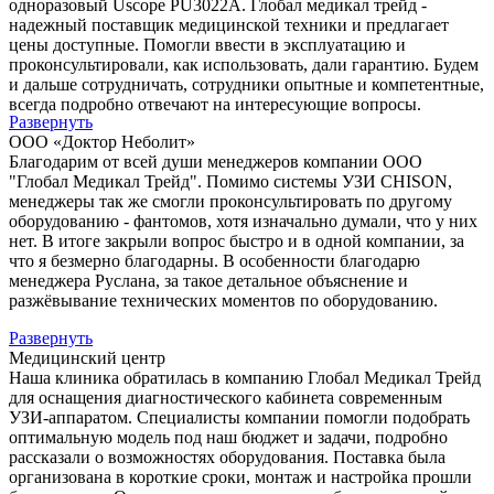
одноразовый Uscope PU3022A. Глобал медикал трейд -
надежный поставщик медицинской техники и предлагает
цены доступные. Помогли ввести в эксплуатацию и
проконсультировали, как использовать, дали гарантию. Будем
и дальше сотрудничать, сотрудники опытные и компетентные,
всегда подробно отвечают на интересующие вопросы.
Развернуть
ООО «Доктор Неболит»
Благодарим от всей души менеджеров компании ООО
"Глобал Медикал Трейд". Помимо системы УЗИ CHISON,
менеджеры так же смогли проконсультировать по другому
оборудованию - фантомов, хотя изначально думали, что у них
нет. В итоге закрыли вопрос быстро и в одной компании, за
что я безмерно благодарны. В особенности благодарю
менеджера Руслана, за такое детальное объяснение и
разжёвывание технических моментов по оборудованию.
Развернуть
Медицинский центр
Наша клиника обратилась в компанию Глобал Медикал Трейд
для оснащения диагностического кабинета современным
УЗИ-аппаратом. Специалисты компании помогли подобрать
оптимальную модель под наш бюджет и задачи, подробно
рассказали о возможностях оборудования. Поставка была
организована в короткие сроки, монтаж и настройка прошли