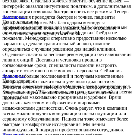
без задержек. Отдельно хочется отметить обучение врачей —
интерфейс оказался интуитивно понятным, а дополнительная
консультация позволила быстро освоить все режимы. Теперь
Развернуть
исследования проводятся быстрее и точнее, пациенты
Центр медицины
довольны комфортом. Мы благодарим команду за
При выборе поставщика для закупки УЗИ-оборудования мы
профессиональный подход и внимательное отношение.
остановились на компании Глобал Медикал Трейд и не
Обязательно будем обращаться снова.
пожалели. Менеджеры оперативно предоставили несколько
вариантов, сделали сравнительный анализ, помогли
определиться с лучшим решением для нашей клиники.
Отдельное спасибо за честные рекомендации без навязывания
лишних опций. Доставка и установка прошли в
согласованные сроки, специалисты помогли настроить
аппарат и ответили на все вопросы персонала. Сейчас мы
Развернуть
проводим больше исследований и получаем качественные
Центр здоровья
изображения, что значительно улучшило диагностику.
Работаем с компанией Глобал Медикал Трейд уже второй год.
Клиенты отмечают высокую точность и комфорт процедур.
Закупали у них УЗИ-аппараты для разных отделений, и всегда
Мы рекомендуем Глобал Медикал Трейд как надежного
процесс был максимально прозрачным и удобным. Врачи
партнера
довольны качеством изображения и широкими
возможностями диагностики. Очень радует, что в компании
всегда можно получить консультацию по эксплуатации или
сервисному обслуживанию. Пациенты тоже отмечают более
быстрые и комфортные исследования. Мы ценим
индивидуальный подход и профессионализм сотрудников.
Развернуть