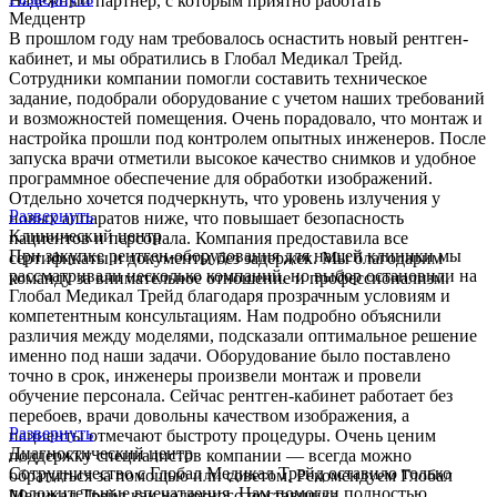
Надежный партнер, с которым приятно работать
Медцентр
В прошлом году нам требовалось оснастить новый рентген-
кабинет, и мы обратились в Глобал Медикал Трейд.
Сотрудники компании помогли составить техническое
задание, подобрали оборудование с учетом наших требований
и возможностей помещения. Очень порадовало, что монтаж и
настройка прошли под контролем опытных инженеров. После
запуска врачи отметили высокое качество снимков и удобное
программное обеспечение для обработки изображений.
Отдельно хочется подчеркнуть, что уровень излучения у
Развернуть
новых аппаратов ниже, что повышает безопасность
Клинический центр
пациентов и персонала. Компания предоставила все
При закупке рентген-оборудования для нашей клиники мы
сертификаты и документы без задержек. Мы благодарим
рассматривали несколько компаний, но выбор остановили на
команду за внимательное отношение и профессионализм.
Глобал Медикал Трейд благодаря прозрачным условиям и
компетентным консультациям. Нам подробно объяснили
различия между моделями, подсказали оптимальное решение
именно под наши задачи. Оборудование было поставлено
точно в срок, инженеры произвели монтаж и провели
обучение персонала. Сейчас рентген-кабинет работает без
перебоев, врачи довольны качеством изображения, а
Развернуть
пациенты отмечают быстроту процедуры. Очень ценим
Диагностический центр
поддержку специалистов компании — всегда можно
Сотрудничество с Глобал Медикал Трейд оставило только
обратиться за помощью или советом. Рекомендуем Глобал
положительные впечатления. Нам помогли полностью
Медикал Трейд как надежного поставщика.