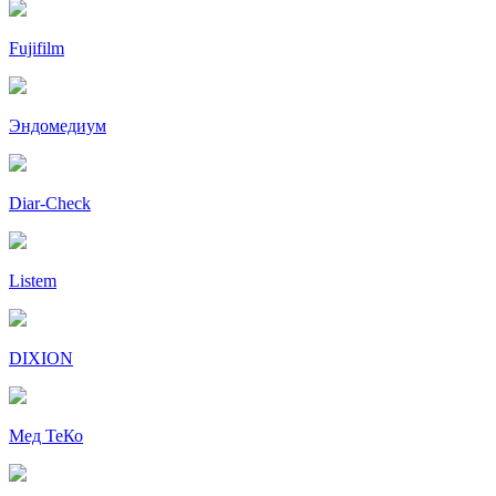
Fujifilm
Эндомедиум
Diar-Cheсk
Listem
DIXION
Мед ТеКо