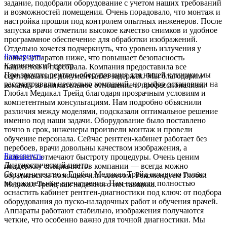
задание, подобрали оборудование с учетом наших требований
и возможностей помещения. Очень порадовало, что монтаж и
настройка прошли под контролем опытных инженеров. После
запуска врачи отметили высокое качество снимков и удобное
программное обеспечение для обработки изображений.
Отдельно хочется подчеркнуть, что уровень излучения у
Развернуть
новых аппаратов ниже, что повышает безопасность
Клинический центр
пациентов и персонала. Компания предоставила все
При закупке рентген-оборудования для нашей клиники мы
сертификаты и документы без задержек. Мы благодарим
рассматривали несколько компаний, но выбор остановили на
команду за внимательное отношение и профессионализм.
Глобал Медикал Трейд благодаря прозрачным условиям и
компетентным консультациям. Нам подробно объяснили
различия между моделями, подсказали оптимальное решение
именно под наши задачи. Оборудование было поставлено
точно в срок, инженеры произвели монтаж и провели
обучение персонала. Сейчас рентген-кабинет работает без
перебоев, врачи довольны качеством изображения, а
Развернуть
пациенты отмечают быстроту процедуры. Очень ценим
Диагностический центр
поддержку специалистов компании — всегда можно
Сотрудничество с Глобал Медикал Трейд оставило только
обратиться за помощью или советом. Рекомендуем Глобал
положительные впечатления. Нам помогли полностью
Медикал Трейд как надежного поставщика.
оснастить кабинет рентген-диагностики под ключ: от подбора
оборудования до пуско-наладочных работ и обучения врачей.
Аппараты работают стабильно, изображения получаются
четкие, что особенно важно для точной диагностики. Мы