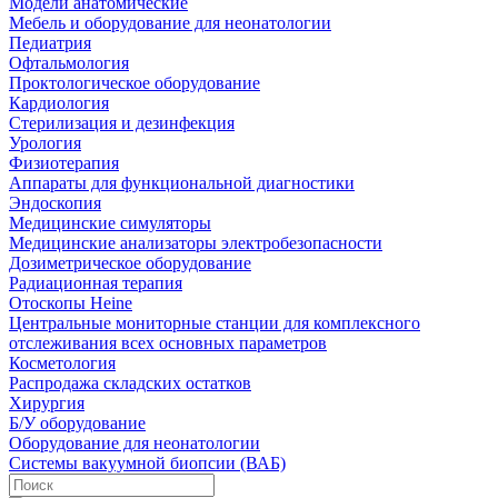
Модели анатомические
Мебель и оборудование для неонатологии
Педиатрия
Офтальмология
Проктологическое оборудование
Кардиология
Стерилизация и дезинфекция
Урология
Физиотерапия
Аппараты для функциональной диагностики
Эндоскопия
Медицинские симуляторы
Медицинские анализаторы электробезопасности
Дозиметрическое оборудование
Радиационная терапия
Отоскопы Heine
Центральные мониторные станции для комплексного
отслеживания всех основных параметров
Косметология
Распродажа складских остатков
Хирургия
Б/У оборудование
Оборудование для неонатологии
Системы вакуумной биопсии (ВАБ)