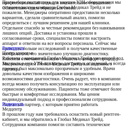
При выборе поставщика для закупки УЗИ-оборудования мы
профессиональный подход и внимательное отношение.
остановились на компании Глобал Медикал Трейд и не
Обязательно будем обращаться снова.
пожалели. Менеджеры оперативно предоставили несколько
вариантов, сделали сравнительный анализ, помогли
определиться с лучшим решением для нашей клиники.
Отдельное спасибо за честные рекомендации без навязывания
лишних опций. Доставка и установка прошли в
согласованные сроки, специалисты помогли настроить
аппарат и ответили на все вопросы персонала. Сейчас мы
Развернуть
проводим больше исследований и получаем качественные
Центр здоровья
изображения, что значительно улучшило диагностику.
Работаем с компанией Глобал Медикал Трейд уже второй год.
Клиенты отмечают высокую точность и комфорт процедур.
Закупали у них УЗИ-аппараты для разных отделений, и всегда
Мы рекомендуем Глобал Медикал Трейд как надежного
процесс был максимально прозрачным и удобным. Врачи
партнера
довольны качеством изображения и широкими
возможностями диагностики. Очень радует, что в компании
всегда можно получить консультацию по эксплуатации или
сервисному обслуживанию. Пациенты тоже отмечают более
быстрые и комфортные исследования. Мы ценим
индивидуальный подход и профессионализм сотрудников.
Развернуть
Надежный партнер, с которым приятно работать
Медцентр
В прошлом году нам требовалось оснастить новый рентген-
кабинет, и мы обратились в Глобал Медикал Трейд.
Сотрудники компании помогли составить техническое