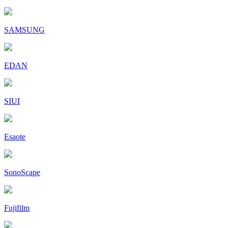
SAMSUNG
EDAN
SIUI
Esaote
SonoScape
Fujifilm