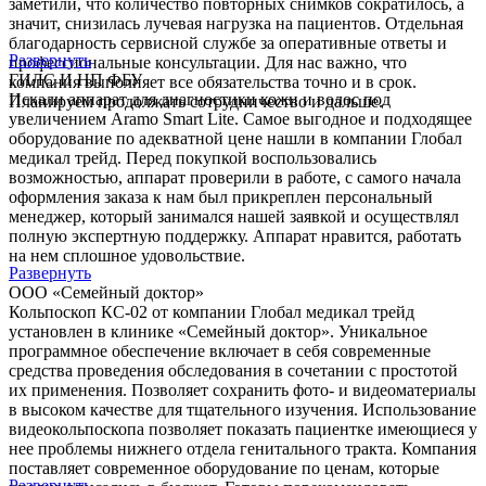
заметили, что количество повторных снимков сократилось, а
значит, снизилась лучевая нагрузка на пациентов. Отдельная
благодарность сервисной службе за оперативные ответы и
Развернуть
профессиональные консультации. Для нас важно, что
ГИЛС И НП ФБУ
компания выполняет все обязательства точно и в срок.
Искали аппарат для диагностики кожи и волос под
Планируем продолжать сотрудничество и дальше.
увеличением Aramo Smart Lite. Самое выгодное и подходящее
оборудование по адекватной цене нашли в компании Глобал
медикал трейд. Перед покупкой воспользовались
возможностью, аппарат проверили в работе, с самого начала
оформления заказа к нам был прикреплен персональный
менеджер, который занимался нашей заявкой и осуществлял
полную экспертную поддержку. Аппарат нравится, работать
на нем сплошное удовольствие.
Развернуть
ООО «Семейный доктор»
Кольпоскоп КС-02 от компании Глобал медикал трейд
установлен в клинике «Семейный доктор». Уникальное
программное обеспечение включает в себя современные
средства проведения обследования в сочетании с простотой
их применения. Позволяет сохранить фото- и видеоматериалы
в высоком качестве для тщательного изучения. Использование
видеокольпоскопа позволяет показать пациентке имеющиеся у
нее проблемы нижнего отдела генитального тракта. Компания
поставляет современное оборудование по ценам, которые
Развернуть