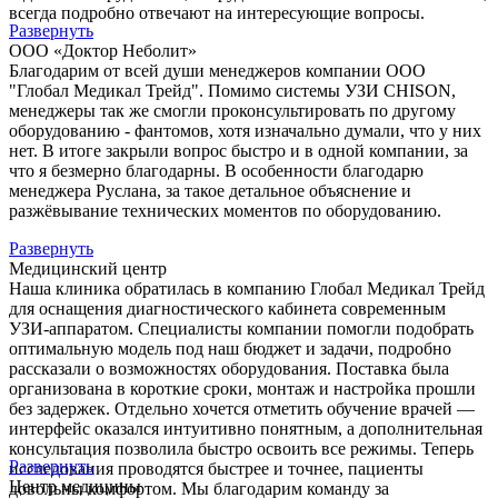
всегда подробно отвечают на интересующие вопросы.
Развернуть
ООО «Доктор Неболит»
Благодарим от всей души менеджеров компании ООО
"Глобал Медикал Трейд". Помимо системы УЗИ CHISON,
менеджеры так же смогли проконсультировать по другому
оборудованию - фантомов, хотя изначально думали, что у них
нет. В итоге закрыли вопрос быстро и в одной компании, за
что я безмерно благодарны. В особенности благодарю
менеджера Руслана, за такое детальное объяснение и
разжёвывание технических моментов по оборудованию.
Развернуть
Медицинский центр
Наша клиника обратилась в компанию Глобал Медикал Трейд
для оснащения диагностического кабинета современным
УЗИ-аппаратом. Специалисты компании помогли подобрать
оптимальную модель под наш бюджет и задачи, подробно
рассказали о возможностях оборудования. Поставка была
организована в короткие сроки, монтаж и настройка прошли
без задержек. Отдельно хочется отметить обучение врачей —
интерфейс оказался интуитивно понятным, а дополнительная
консультация позволила быстро освоить все режимы. Теперь
Развернуть
исследования проводятся быстрее и точнее, пациенты
Центр медицины
довольны комфортом. Мы благодарим команду за