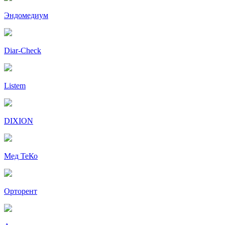
Эндомедиум
Diar-Cheсk
Listem
DIXION
Мед ТеКо
Орторент