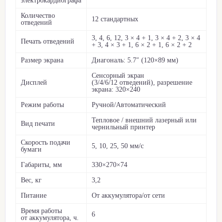
электрокардиографа
Количество
12 стандартных
отведений
3, 4, 6, 12, 3 × 4 + 1, 3 × 4 + 2, 3 × 4
Печать отведений
+ 3, 4 × 3 + 1, 6 × 2 + 1, 6 × 2 + 2
Размер экрана
Диагональ: 5.7″ (120×89 мм)
Сенсорный экран
Дисплей
(3/4/6/12 отведений), разрешение
экрана: 320×240
Режим работы
Ручной/Автоматический
Тепловое / внешний лазерный или
Вид печати
чернильный принтер
Скорость подачи
5, 10, 25, 50 мм/с
бумаги
Габариты, мм
330×270×74
Вес, кг
3,2
Питание
От аккумулятора/от сети
Время работы
6
от аккумулятора, ч.