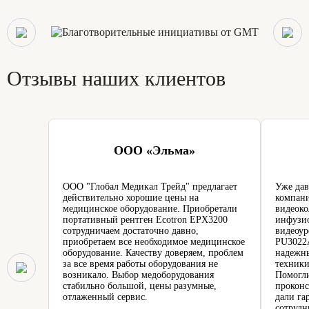
Отзывы наших клиентов
ООО «Эльма»
ООО "Глобал Медикал Трейд" предлагает
Уже дав
действительно хорошие цены на
компани
медицинское оборудование. Приобретали
видеоко
портативный рентген Ecotron EPX3200
инфузио
сотрудничаем достаточно давно,
видеоур
приобретаем все необходимое медицинское
PU3022A
оборудование. Качеству доверяем, проблем
надежн
за все время работы оборудования не
техники
возникало. Выбор медоборудования
Помогли
стабильно большой, цены разумные,
проконс
отлаженный сервис.
дали га
сотрудн