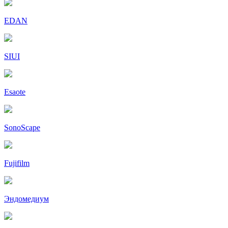
EDAN
SIUI
Esaote
SonoScape
Fujifilm
Эндомедиум