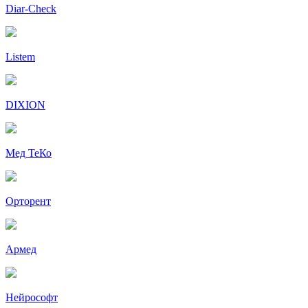
Diar-Cheсk
Listem
DIXION
Мед ТеКо
Орторент
Армед
Нейрософт