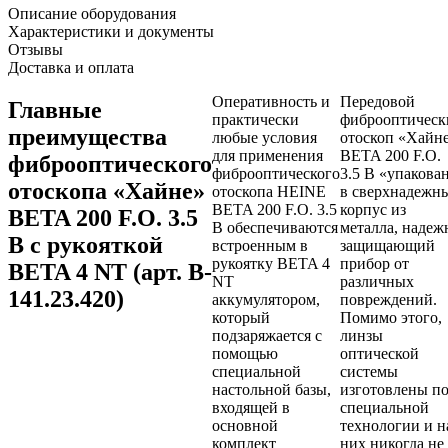
Описание оборудования
Характеристики и документы
Отзывы
Доставка и оплата
Оперативность и
Передовой
Главные
практически
фиброоптическ
преимущества
любые условия
отоскоп «Хайн
для применения
BETA 200 F.O.
фиброоптического
фиброоптического
3.5 В «упакова
отоскопа «Хайне»
отоскопа HEINE
в сверхнадежн
BETA 200 F.O. 3.5
корпус из
BETA 200 F.O. 3.5
В обеспечиваются
металла, надеж
В с рукояткой
встроенным в
защищающий
рукоятку BETA 4
прибор от
BETA 4 NT (арт. B-
NT
различных
141.23.420)
аккумулятором,
повреждений.
который
Помимо этого,
подзаряжается с
линзы
помощью
оптической
специальной
системы
настольной базы,
изготовлены п
входящей в
специальной
основной
технологии и н
комплект
них никогда не