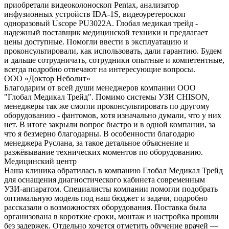
приобретали видеоколоноскоп Pentax, анализатор
инфузионных устройств IDA-1S, видеоуретероскоп
одноразовый Uscope PU3022A. Глобал медикал трейд -
надежный поставщик медицинской техники и предлагает
цены доступные. Помогли ввести в эксплуатацию и
проконсультировали, как использовать, дали гарантию. Будем
и дальше сотрудничать, сотрудники опытные и компетентные,
всегда подробно отвечают на интересующие вопросы.
ООО «Доктор Неболит»
Благодарим от всей души менеджеров компании ООО
"Глобал Медикал Трейд". Помимо системы УЗИ CHISON,
менеджеры так же смогли проконсультировать по другому
оборудованию - фантомов, хотя изначально думали, что у них
нет. В итоге закрыли вопрос быстро и в одной компании, за
что я безмерно благодарны. В особенности благодарю
менеджера Руслана, за такое детальное объяснение и
разжёвывание технических моментов по оборудованию.
Медицинский центр
Наша клиника обратилась в компанию Глобал Медикал Трейд
для оснащения диагностического кабинета современным
УЗИ-аппаратом. Специалисты компании помогли подобрать
оптимальную модель под наш бюджет и задачи, подробно
рассказали о возможностях оборудования. Поставка была
организована в короткие сроки, монтаж и настройка прошли
без задержек. Отдельно хочется отметить обучение врачей —