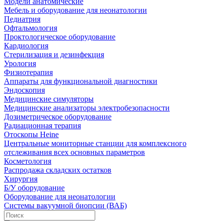
Модели анатомические
Мебель и оборудование для неонатологии
Педиатрия
Офтальмология
Проктологическое оборудование
Кардиология
Стерилизация и дезинфекция
Урология
Физиотерапия
Аппараты для функциональной диагностики
Эндоскопия
Медицинские симуляторы
Медицинские анализаторы электробезопасности
Дозиметрическое оборудование
Радиационная терапия
Отоскопы Heine
Центральные мониторные станции для комплексного
отслеживания всех основных параметров
Косметология
Распродажа складских остатков
Хирургия
Б/У оборудование
Оборудование для неонатологии
Системы вакуумной биопсии (ВАБ)