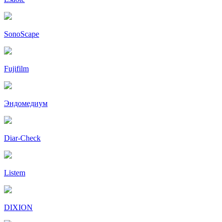
SonoScape
Fujifilm
Эндомедиум
Diar-Cheсk
Listem
DIXION