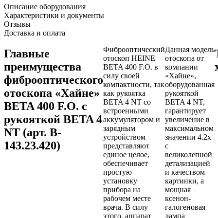
Описание оборудования
Характеристики и документы
Отзывы
Доставка и оплата
Фиброоптический
Данная модель
Главные
отоскоп HEINE
отоскопа от
преимущества
BETA 400 F.O. в
компании
силу своей
«Хайне»,
фиброоптического
компактности, так
оборудованная
отоскопа «Хайне»
как рукоятка
рукояткой
BETA 4 NT со
BETA 4 NT,
BETA 400 F.O. с
встроенными
гарантирует
рукояткой BETA 4
аккумулятором и
увеличение в
зарядным
максимальном
NT (арт. B-
устройством
значении 4.2х
143.23.420)
представляют
с
единое целое,
великолепной
обеспечивает
детализацией
простую
и качеством
установку
картинки, а
прибора на
мощная
рабочем месте
ксенон-
врача. В силу
галогеновая
этого, аппарат
лампа