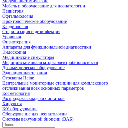
Модели анатомические
Мебель и оборудование для неонатологии
Педиатрия
Офтальмология
Проктологическое оборудование
Кардиология
Стерилизация и дезинфекция
Урология
Физиотерапия
Аппараты для функциональной диагностики
Эндоскопия
Медицинские симуляторы
Медицинские анализаторы электробезопасности
Дозиметрическое оборудование
Радиационная терапия
Отоскопы Heine
Центральные мониторные станции для комплексного
отслеживания всех основных параметров
Косметология
Распродажа складских остатков
Хирургия
Б/У оборудование
Оборудование для неонатологии
Системы вакуумной биопсии (ВАБ)