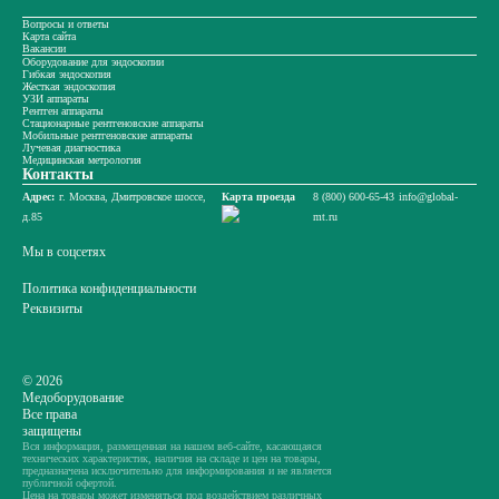
Вопросы и ответы
Карта сайта
Вакансии
Оборудование для эндоскопии
Гибкая эндоскопия
Жесткая эндоскопия
УЗИ аппараты
Рентген аппараты
Стационарные рентгеновские аппараты
Мобильные рентгеновские аппараты
Лучевая диагностика
Медицинская метрология
Контакты
Адрес:
г. Москва, Дмитровское шоссе,
Карта проезда
8 (800) 600-65-43
info@global-
д.85
mt.ru
Мы в соцсетях
Политика конфиденциальности
Реквизиты
© 2026
Медоборудование
Все права
защищены
Вся информация, размещенная на нашем веб-сайте, касающаяся
технических характеристик, наличия на складе и цен на товары,
предназначена исключительно для информирования и не является
публичной офертой.
Цена на товары может изменяться под воздействием различных