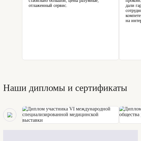
стабильно большой, цены разумные,
проконс
отлаженный сервис.
дали га
сотрудн
компете
на инте
Наши дипломы и сертификаты