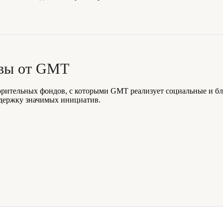
ивы от GMT
орительных фондов, с которыми GMT реализует социальные и б
ддержку значимых инициатив.