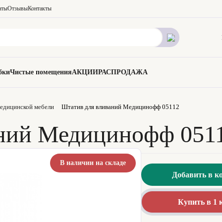
аты
Отзывы
Контакты
бки
Чистые помещения
АКЦИИ
РАСПРОДАЖА
едицинской мебели
Штатив для вливаний Медицинофф 05112
аний Медицинофф 051
В наличии на складе
Добавить в к
Купить в 1 