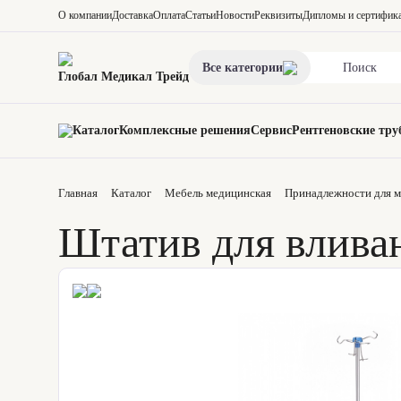
О компании
Доставка
Оплата
Статьи
Новости
Реквизиты
Дипломы и сертифик
Все категории
Глобал Медикал Трейд
Каталог
Комплексные решения
Сервис
Рентгеновские тру
Главная
Каталог
Мебель медицинская
Принадлежности для м
Штатив для влив