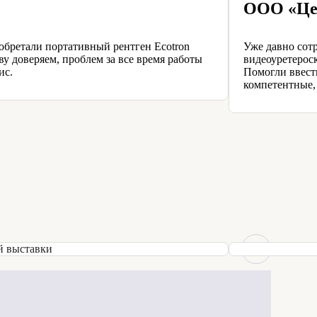
ООО «Це
обретали портативный рентген Ecotron
Уже давно сот
у доверяем, проблем за все время работы
видеоуретерос
ис.
Помогли ввест
компетентные,