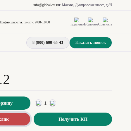
info@global-mt.ru
г. Москва, Дмитровское шоссе, д.85
График работы: пн-пт с 9:00-18:00
Корзина
Избранное
Сравнить
8 (800) 600-65-43
Заказать звонок
12
1
орзину
клик
Получить КП