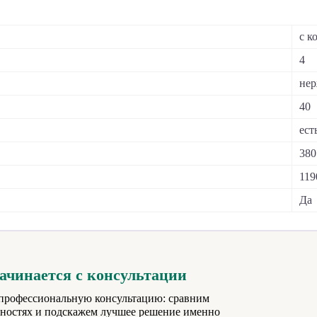
с к
4
нер
40
ест
380
119
Да
чинается с консультации
е профессиональную консультацию: сравним
жностях и подскажем лучшее решение именно