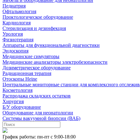
Мебель и оборудование для неонатологии
Педиатрия
Офтальмология
Проктологическое оборудование
Кардиология
Стерилизация и дезинфекция
Урология
Физиотерапия
Аппараты для функциональной диагностики
Эндоскопия
Медицинские симуляторы
Медицинские анализаторы электробезопасности
Дозиметрическое оборудование
Радиационная терапия
Отоскопы Heine
Центральные мониторные станции для комплексного отслежив
Косметология
Распродажа складских остатков
Хирургия
Б/У оборудование
Оборудование для неонатологии
Системы вакуумной биопсии (ВАБ)
График работы: пн-пт с 9:00-18:00