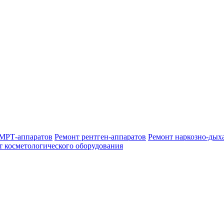
МРТ-аппаратов
Ремонт рентген-аппаратов
Ремонт наркозно-дых
т косметологического оборудования