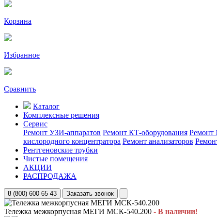
Корзина
Избранное
Сравнить
Каталог
Комплексные решения
Сервис
Ремонт УЗИ-аппаратов
Ремонт КТ-оборудования
Ремонт 
кислородного концентратора
Ремонт анализаторов
Ремон
Рентгеновские трубки
Чистые помещения
АКЦИИ
РАСПРОДАЖА
8 (800) 600-65-43
Заказать звонок
Тележка межкорпусная МЕГИ МСК-540.200
- В наличии!