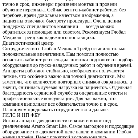
точно в срок, инженеры произвели монтаж и провели
обучение персонала. Сейчас рентген-кабинет работает без
перебоев, врачи довольны качеством изображения, а
пациенты отмечают быстроту процедуры. Очень ценим
поддержку специалистов компании — всегда можно
обратиться за помощью или советом. Рекомендуем Глобал
Медикал Трейд как надежного поставщика.
Диагностический центр
Сотрудничество с Глобал Медикал Трейд оставило только
положительные впечатления. Нам помогли полностью
оснастить кабинет рентген-диагностики под ключ: от подбора
оборудования до пуско-наладочных работ и обучения врачей.
Аппараты работают стабильно, изображения получаются
четкие, что особенно важно для точной диагностики. Мы
заметили, что количество повторных снимков сократилось, а
значит, снизилась лучевая нагрузка на пациентов. Отдельная
благодарность сервисной службе за оперативные ответы и
профессиональные консультации. Для нас важно, что
компания выполняет все обязательства точно и в срок.
Планируем продолжать сотрудничество и дальше.
ГИЛС И НП ФБУ
Искали аппарат для диагностики кожи и волос под
увеличением Aramo Smart Lite. Самое выгодное и подходящее
оборудование по адекватной цене нашли в компании Глобал
медикал трейд. Перед покупкой воспользовались