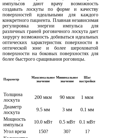
импульсов дают врачу возможность
создавать лоскуты по форме и качеству
поверхностей идеальными для каждого
конкретного пациента. Плавная независимая
регулировка энергии импульса для
различных граней роговичного лоскута дает
хирургу возможность добиваться идеальных
оптических характеристик поверхности в
оптической зоне и более шероховатой
поверхности на боковых поверхностях для
более быстрого сращивания роговицы.
Максимальное
Минимальное
Шаг
Параметр
значение
значение
настройки
Толщина
200 мкм
90 мкм
1 мкм
лоскута
Диаметр
9.5 мм
3 мм
0.1 мм
лоскута
Мощность
10.0 мВт
0.5 мВт
0.1 мВт
импульса
Угол вреза
150?
30?
1?