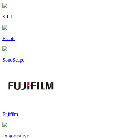
SIUI
Esaote
SonoScape
Fujifilm
Эндомедиум