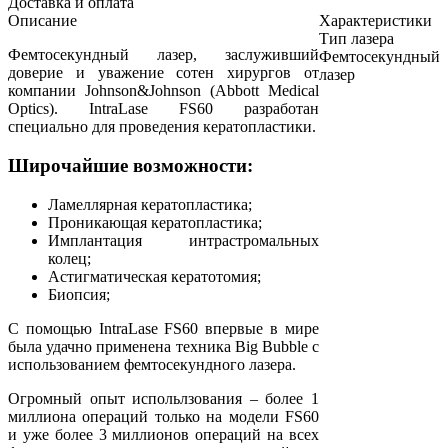
Доставка и оплата
Описание
Характеристики
Тип лазера
Фемтосекундный лазер, заслуживший
Фемтосекундный
доверие и уважение сотен хирургов от
лазер
компании Johnson&Johnson (Abbott Medical
Optics). IntraLase FS60 разработан
специально для проведения кератопластики.
Широчайшие возможности:
Ламеллярная кератопластика;
Проникающая кератопластика;
Имплантация интрастромальных
колец;
Астигматическая кератотомия;
Биопсия;
С помощью IntraLase FS60 впервые в мире
была удачно применена техника Big Bubble с
использованием фемтосекундного лазера.
Огромный опыт испольлзования – более 1
миллиона операций только на модели FS60
и уже более 3 миллионов операций на всех