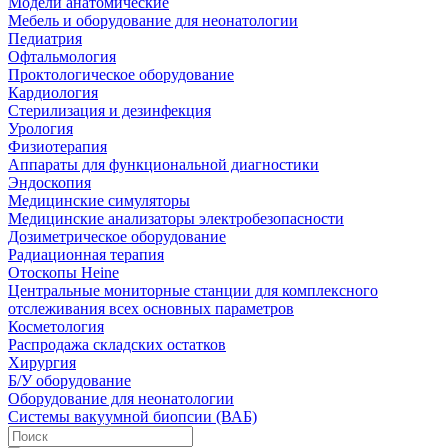
Модели анатомические
Мебель и оборудование для неонатологии
Педиатрия
Офтальмология
Проктологическое оборудование
Кардиология
Стерилизация и дезинфекция
Урология
Физиотерапия
Аппараты для функциональной диагностики
Эндоскопия
Медицинские симуляторы
Медицинские анализаторы электробезопасности
Дозиметрическое оборудование
Радиационная терапия
Отоскопы Heine
Центральные мониторные станции для комплексного
отслеживания всех основных параметров
Косметология
Распродажа складских остатков
Хирургия
Б/У оборудование
Оборудование для неонатологии
Системы вакуумной биопсии (ВАБ)