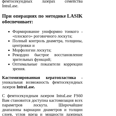
фемтосекундных лазерах семейства
IntraLase.
При операциях по методике LASIK
обеспечивает:
Формирование униформно тонкого -
«плоского» роговичного лоскута;
Полный контроль диаметра, толщины,
центровки и
Морфологии лоскута;
Рекордно быстрое восстановление
зрительных функций;
Оптимальные показатели коррекции
зрения.
Кастомизированная кератопластика
-
уникальная возможность фемтосекундных
лазеров
IntraLase.
С фемтосекундным лазером IntraLase FS60
Вам становится доступна кастомизация всех
параметров лоскута. Широчайшие
диапазоны вариации диаметров и толщин
слоев, углов вреза и мощности лазерных