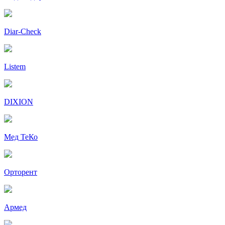
Diar-Cheсk
Listem
DIXION
Мед ТеКо
Орторент
Армед