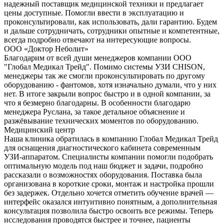
надежный поставщик медицинской техники и предлагает
цены доступные. Помогли ввести в эксплуатацию и
проконсультировали, как использовать, дали гарантию. Будем
и дальше сотрудничать, сотрудники опытные и компетентные,
всегда подробно отвечают на интересующие вопросы.
ООО «Доктор Неболит»
Благодарим от всей души менеджеров компании ООО
"Глобал Медикал Трейд". Помимо системы УЗИ CHISON,
менеджеры так же смогли проконсультировать по другому
оборудованию - фантомов, хотя изначально думали, что у них
нет. В итоге закрыли вопрос быстро и в одной компании, за
что я безмерно благодарны. В особенности благодарю
менеджера Руслана, за такое детальное объяснение и
разжёвывание технических моментов по оборудованию.
Медицинский центр
Наша клиника обратилась в компанию Глобал Медикал Трейд
для оснащения диагностического кабинета современным
УЗИ-аппаратом. Специалисты компании помогли подобрать
оптимальную модель под наш бюджет и задачи, подробно
рассказали о возможностях оборудования. Поставка была
организована в короткие сроки, монтаж и настройка прошли
без задержек. Отдельно хочется отметить обучение врачей —
интерфейс оказался интуитивно понятным, а дополнительная
консультация позволила быстро освоить все режимы. Теперь
исследования проводятся быстрее и точнее, пациенты