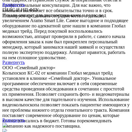
Развернуть
профессиональные консультации. Для нас важно, что
ГИЛС И НП ФБУ
компания выполняет все обязательства точно и в срок.
Искали аппарат для диагностики кожи и волос под
Планируем продолжать сотрудничество и дальше.
увеличением Aramo Smart Lite. Самое выгодное и подходящее
оборудование по адекватной цене нашли в компании Глобал
медикал трейд. Перед покупкой воспользовались
возможностью, аппарат проверили в работе, с самого начала
оформления заказа к нам был прикреплен персональный
менеджер, который занимался нашей заявкой и осуществлял
полную экспертную поддержку. Аппарат нравится, работать
на нем сплошное удовольствие.
Развернуть
ООО «Семейный доктор»
Кольпоскоп КС-02 от компании Глобал медикал трейд
установлен в клинике «Семейный доктор». Уникальное
программное обеспечение включает в себя современные
средства проведения обследования в сочетании с простотой
их применения. Позволяет сохранить фото- и видеоматериалы
в высоком качестве для тщательного изучения. Использование
видеокольпоскопа позволяет показать пациентке имеющиеся у
нее проблемы нижнего отдела генитального тракта. Компания
поставляет современное оборудование по ценам, которые
Развернуть
вполне вписались в бюджет. Готовы порекомендовать
компанию как надежного поставщика.