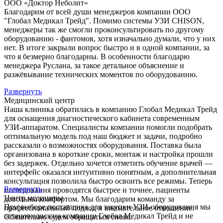
ООО «Доктор Неболит»
Благодарим от всей души менеджеров компании ООО
"Глобал Медикал Трейд". Помимо системы УЗИ CHISON,
менеджеры так же смогли проконсультировать по другому
оборудованию - фантомов, хотя изначально думали, что у них
нет. В итоге закрыли вопрос быстро и в одной компании, за
что я безмерно благодарны. В особенности благодарю
менеджера Руслана, за такое детальное объяснение и
разжёвывание технических моментов по оборудованию.
Развернуть
Медицинский центр
Наша клиника обратилась в компанию Глобал Медикал Трейд
для оснащения диагностического кабинета современным
УЗИ-аппаратом. Специалисты компании помогли подобрать
оптимальную модель под наш бюджет и задачи, подробно
рассказали о возможностях оборудования. Поставка была
организована в короткие сроки, монтаж и настройка прошли
без задержек. Отдельно хочется отметить обучение врачей —
интерфейс оказался интуитивно понятным, а дополнительная
консультация позволила быстро освоить все режимы. Теперь
Развернуть
исследования проводятся быстрее и точнее, пациенты
Центр медицины
довольны комфортом. Мы благодарим команду за
При выборе поставщика для закупки УЗИ-оборудования мы
профессиональный подход и внимательное отношение.
остановились на компании Глобал Медикал Трейд и не
Обязательно будем обращаться снова.