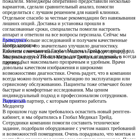
пожалели. Менеджеры оперативно предоставили несколько
вариантов, сделали сравнительный анализ, помогли
определиться с лучшим решением для нашей клиники.
Отдельное спасибо за честные рекомендации без навязывания
лишних опций. Доставка и установка прошли в
согласованные сроки, специалисты помогли настроить
аппарат и ответили на все вопросы персонала. Сейчас мы
Развернуть
проводим больше исследований и получаем качественные
Центр здоровья
изображения, что значительно улучшило диагностику.
Работаем с компанией Глобал Медикал Трейд уже второй год.
Клиенты отмечают высокую точность и комфорт процедур.
Закупали у них УЗИ-аппараты для разных отделений, и всегда
Мы рекомендуем Глобал Медикал Трейд как надежного
процесс был максимально прозрачным и удобным. Врачи
партнера
довольны качеством изображения и широкими
возможностями диагностики. Очень радует, что в компании
всегда можно получить консультацию по эксплуатации или
сервисному обслуживанию. Пациенты тоже отмечают более
быстрые и комфортные исследования. Мы ценим
индивидуальный подход и профессионализм сотрудников.
Развернуть
Надежный партнер, с которым приятно работать
Медцентр
В прошлом году нам требовалось оснастить новый рентген-
кабинет, и мы обратились в Глобал Медикал Трейд.
Сотрудники компании помогли составить техническое
задание, подобрали оборудование с учетом наших требований
и возможностей помещения. Очень порадовало, что монтаж и