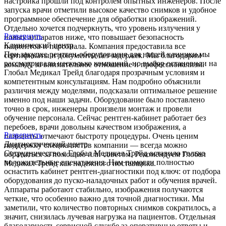
настройка прошли под контролем опытных инженеров. После
запуска врачи отметили высокое качество снимков и удобное
программное обеспечение для обработки изображений.
Отдельно хочется подчеркнуть, что уровень излучения у
Развернуть
новых аппаратов ниже, что повышает безопасность
Клинический центр
пациентов и персонала. Компания предоставила все
При закупке рентген-оборудования для нашей клиники мы
сертификаты и документы без задержек. Мы благодарим
рассматривали несколько компаний, но выбор остановили на
команду за внимательное отношение и профессионализм.
Глобал Медикал Трейд благодаря прозрачным условиям и
компетентным консультациям. Нам подробно объяснили
различия между моделями, подсказали оптимальное решение
именно под наши задачи. Оборудование было поставлено
точно в срок, инженеры произвели монтаж и провели
обучение персонала. Сейчас рентген-кабинет работает без
перебоев, врачи довольны качеством изображения, а
Развернуть
пациенты отмечают быстроту процедуры. Очень ценим
Диагностический центр
поддержку специалистов компании — всегда можно
Сотрудничество с Глобал Медикал Трейд оставило только
обратиться за помощью или советом. Рекомендуем Глобал
положительные впечатления. Нам помогли полностью
Медикал Трейд как надежного поставщика.
оснастить кабинет рентген-диагностики под ключ: от подбора
оборудования до пуско-наладочных работ и обучения врачей.
Аппараты работают стабильно, изображения получаются
четкие, что особенно важно для точной диагностики. Мы
заметили, что количество повторных снимков сократилось, а
значит, снизилась лучевая нагрузка на пациентов. Отдельная
благодарность сервисной службе за оперативные ответы и