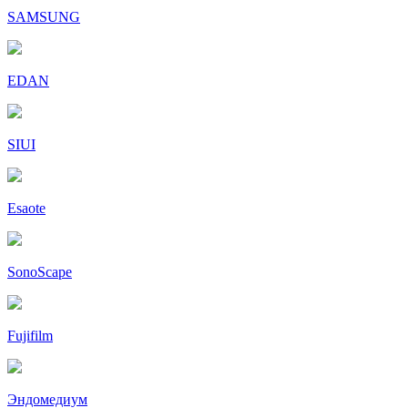
SAMSUNG
EDAN
SIUI
Esaote
SonoScape
Fujifilm
Эндомедиум