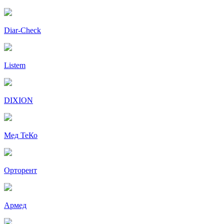
Diar-Cheсk
Listem
DIXION
Мед ТеКо
Орторент
Армед