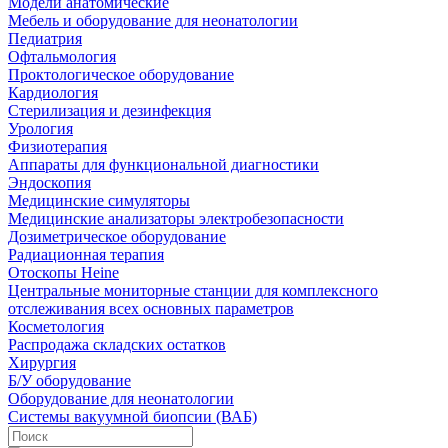
Модели анатомические
Мебель и оборудование для неонатологии
Педиатрия
Офтальмология
Проктологическое оборудование
Кардиология
Стерилизация и дезинфекция
Урология
Физиотерапия
Аппараты для функциональной диагностики
Эндоскопия
Медицинские симуляторы
Медицинские анализаторы электробезопасности
Дозиметрическое оборудование
Радиационная терапия
Отоскопы Heine
Центральные мониторные станции для комплексного
отслеживания всех основных параметров
Косметология
Распродажа складских остатков
Хирургия
Б/У оборудование
Оборудование для неонатологии
Системы вакуумной биопсии (ВАБ)