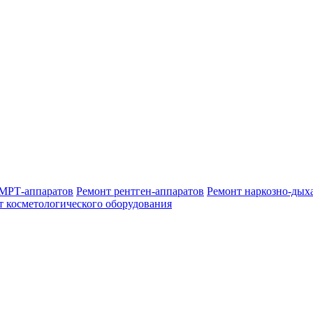
МРТ-аппаратов
Ремонт рентген-аппаратов
Ремонт наркозно-дых
т косметологического оборудования