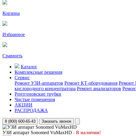
Корзина
Избранное
Сравнить
Каталог
Комплексные решения
Сервис
Ремонт УЗИ-аппаратов
Ремонт КТ-оборудования
Ремонт 
кислородного концентратора
Ремонт анализаторов
Ремон
Рентгеновские трубки
Чистые помещения
АКЦИИ
РАСПРОДАЖА
8 (800) 600-65-43
Заказать звонок
УЗИ аппарат Sonomed VuMaxHD
- В наличии!