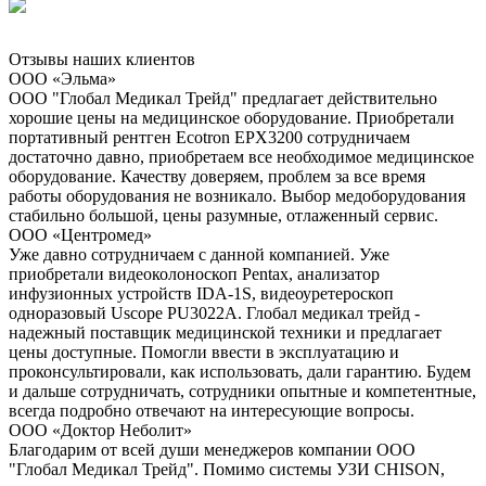
Отзывы наших клиентов
ООО «Эльма»
ООО "Глобал Медикал Трейд" предлагает действительно
хорошие цены на медицинское оборудование. Приобретали
портативный рентген Ecotron EPX3200 сотрудничаем
достаточно давно, приобретаем все необходимое медицинское
оборудование. Качеству доверяем, проблем за все время
работы оборудования не возникало. Выбор медоборудования
стабильно большой, цены разумные, отлаженный сервис.
ООО «Центромед»
Уже давно сотрудничаем с данной компанией. Уже
приобретали видеоколоноскоп Pentax, анализатор
инфузионных устройств IDA-1S, видеоуретероскоп
одноразовый Uscope PU3022A. Глобал медикал трейд -
надежный поставщик медицинской техники и предлагает
цены доступные. Помогли ввести в эксплуатацию и
проконсультировали, как использовать, дали гарантию. Будем
и дальше сотрудничать, сотрудники опытные и компетентные,
всегда подробно отвечают на интересующие вопросы.
ООО «Доктор Неболит»
Благодарим от всей души менеджеров компании ООО
"Глобал Медикал Трейд". Помимо системы УЗИ CHISON,