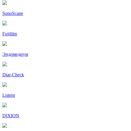
SonoScape
Fujifilm
Эндомедиум
Diar-Cheсk
Listem
DIXION