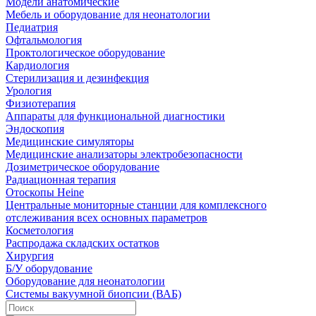
Модели анатомические
Мебель и оборудование для неонатологии
Педиатрия
Офтальмология
Проктологическое оборудование
Кардиология
Стерилизация и дезинфекция
Урология
Физиотерапия
Аппараты для функциональной диагностики
Эндоскопия
Медицинские симуляторы
Медицинские анализаторы электробезопасности
Дозиметрическое оборудование
Радиационная терапия
Отоскопы Heine
Центральные мониторные станции для комплексного
отслеживания всех основных параметров
Косметология
Распродажа складских остатков
Хирургия
Б/У оборудование
Оборудование для неонатологии
Системы вакуумной биопсии (ВАБ)