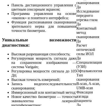
сканирования
Панель дистанционного управления с
Да
цветным сенсорным экраном;
Исследование
Программа управления на основе
переднего
«иконок» и понятного интерфейса;
отрезка глаза
Функция распознавания сканирования
Да
зрительного нерва для повышения
Контактный
точности биометрии.
метод
сканирования
Уникальные возможности
Да
диагностики:
Расчет
оптической
силы ИОЛ
Высокая разрешающая способность;
Да
Регулируемая мощность сигнала даже
Специализация
на сохраненном изображении —
(УЗИ)
система Varigain;
Офтальмология
Регулировка мощности сигнала до 105
Тип
Дб;
сканирования
Высокая точность измерений;
B-scan, A-scan,
Запись видеопоследовательности
UMB-scan
сканирования;
Фиксация
Иммерсионный или контактный метод;
взгляда
Новое качество биометрии — точность
пациента
эквивалентна лазерной
Да
интерферометрии;