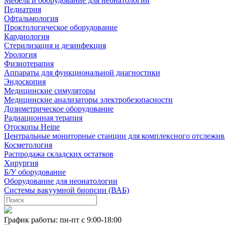
Мебель и оборудование для неонатологии
Педиатрия
Офтальмология
Проктологическое оборудование
Кардиология
Стерилизация и дезинфекция
Урология
Физиотерапия
Аппараты для функциональной диагностики
Эндоскопия
Медицинские симуляторы
Медицинские анализаторы электробезопасности
Дозиметрическое оборудование
Радиационная терапия
Отоскопы Heine
Центральные мониторные станции для комплексного отслежив
Косметология
Распродажа складских остатков
Хирургия
Б/У оборудование
Оборудование для неонатологии
Системы вакуумной биопсии (ВАБ)
График работы: пн-пт с 9:00-18:00