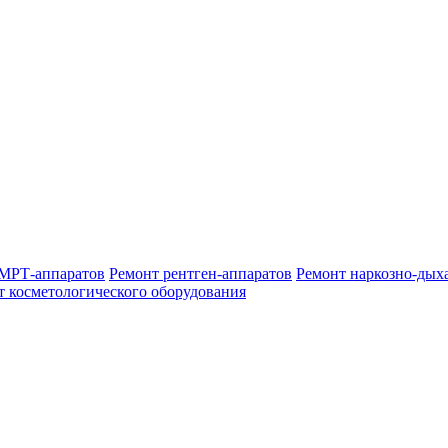
МРТ-аппаратов
Ремонт рентген-аппаратов
Ремонт наркозно-дых
т косметологического оборудования