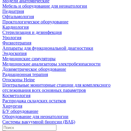
Модели анатомические
Мебель и оборудование для неонатологии
Педиатрия
Офтальмология
Проктологическое оборудование
Кардиология
Стерилизация и дезинфекция
Урология
Физиотерапия
Аппараты для функциональной диагностики
Эндоскопия
Медицинские симуляторы
Медицинские анализаторы электробезопасности
Дозиметрическое оборудование
Радиационная терапия
Отоскопы Heine
Центральные мониторные станции для комплексного
отслеживания всех основных параметров
Косметология
Распродажа складских остатков
Хирургия
Б/У оборудование
Оборудование для неонатологии
Системы вакуумной биопсии (ВАБ)