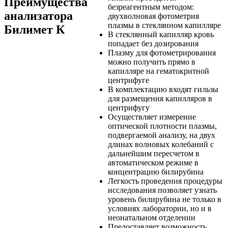
Преимущества
безреагентным методом:
анализатора
двухволновая фотометрия
плазмы в стеклянном капилляре
Билимет К
В стеклянный капилляр кровь
попадает без дозирования
Плазму для фотометрирования
можно получить прямо в
капилляре на гематокритной
центрифуге
В комплектацию входят гильзы
для размещения капилляров в
центрифугу
Осуществляет измерение
оптической плотности плазмы,
подвергаемой анализу, на двух
длинах волновых колебаний с
дальнейшим пересчетом в
автоматическом режиме в
концентрацию билирубина
Легкость проведения процедуры
исследования позволяет узнать
уровень билирубина не только в
условиях лаборатории, но и в
неонатальном отделении
Предоставляет возможность