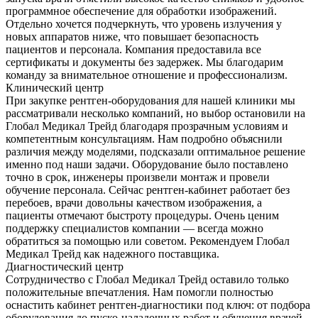
программное обеспечение для обработки изображений.
Отдельно хочется подчеркнуть, что уровень излучения у
новых аппаратов ниже, что повышает безопасность
пациентов и персонала. Компания предоставила все
сертификаты и документы без задержек. Мы благодарим
команду за внимательное отношение и профессионализм.
Клинический центр
При закупке рентген-оборудования для нашей клиники мы
рассматривали несколько компаний, но выбор остановили на
Глобал Медикал Трейд благодаря прозрачным условиям и
компетентным консультациям. Нам подробно объяснили
различия между моделями, подсказали оптимальное решение
именно под наши задачи. Оборудование было поставлено
точно в срок, инженеры произвели монтаж и провели
обучение персонала. Сейчас рентген-кабинет работает без
перебоев, врачи довольны качеством изображения, а
пациенты отмечают быстроту процедуры. Очень ценим
поддержку специалистов компании — всегда можно
обратиться за помощью или советом. Рекомендуем Глобал
Медикал Трейд как надежного поставщика.
Диагностический центр
Сотрудничество с Глобал Медикал Трейд оставило только
положительные впечатления. Нам помогли полностью
оснастить кабинет рентген-диагностики под ключ: от подбора
оборудования до пуско-наладочных работ и обучения врачей.