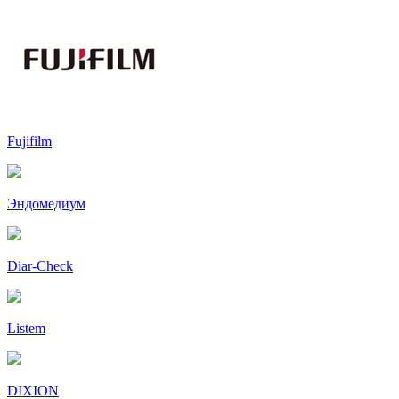
Fujifilm
Эндомедиум
Diar-Cheсk
Listem
DIXION