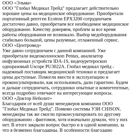
ООО «Эльма»
ООО "Глобал Медикал Трейд" предлагает действительно
хорошие цены на медицинское оборудование. Приобретали
портативный рентген Ecotron EPX3200 сотрудничаем
достаточно давно, приобретаем все необходимое медицинское
оборудование. Качеству доверяем, проблем за все время
работы оборудования не возникало. Выбор медоборудования
стабильно большой, цены разумные, отлаженный сервис.
ООО «Центромед»
Уже давно сотрудничаем с данной компанией. Уже
приобретали видеоколоноскоп Pentax, анализатор
инфузионных устройств IDA-1S, видеоуретероскоп
одноразовый Uscope PU3022A. Глобал медикал трейд -
надежный поставщик медицинской техники и предлагает
цены доступные. Помогли ввести в эксплуатацию и
проконсультировали, как использовать, дали гарантию. Будем
и дальше сотрудничать, сотрудники опытные и компетентные,
всегда подробно отвечают на интересующие вопросы.
ООО «Доктор Неболит»
Благодарим от всей души менеджеров компании ООО
"Глобал Медикал Трейд". Помимо системы УЗИ CHISON,
менеджеры так же смогли проконсультировать по другому
оборудованию - фантомов, хотя изначально думали, что у них
нет. В итоге закрыли вопрос быстро и в одной компании, за
что я безмерно благодарны. В особенности благодарю