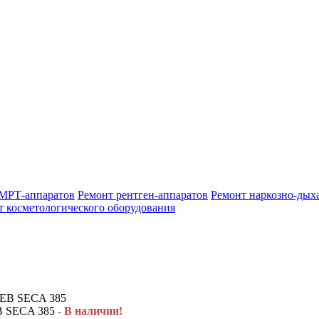
МРТ-аппаратов
Ремонт рентген-аппаратов
Ремонт наркозно-дых
т косметологического оборудования
SECA 385
- В наличии!