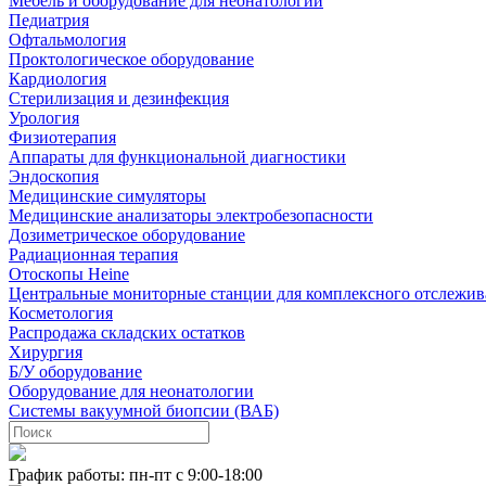
Мебель и оборудование для неонатологии
Педиатрия
Офтальмология
Проктологическое оборудование
Кардиология
Стерилизация и дезинфекция
Урология
Физиотерапия
Аппараты для функциональной диагностики
Эндоскопия
Медицинские симуляторы
Медицинские анализаторы электробезопасности
Дозиметрическое оборудование
Радиационная терапия
Отоскопы Heine
Центральные мониторные станции для комплексного отслежив
Косметология
Распродажа складских остатков
Хирургия
Б/У оборудование
Оборудование для неонатологии
Системы вакуумной биопсии (ВАБ)
График работы: пн-пт с 9:00-18:00