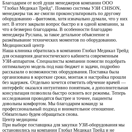
Благодарим от всей души менеджеров компании ООО
"Глобал Медикал Трейд". Помимо системы УЗИ CHISON,
менеджеры так же смогли проконсультировать по другому
оборудованию - фантомов, хотя изначально думали, что у них
нет. В итоге закрыли вопрос быстро и в одной компании, за
что я безмерно благодарны. В особенности благодарю
менеджера Руслана, за такое детальное объяснение и
разжёвывание технических моментов по оборудованию.
Медицинский центр
Наша клиника обратилась в компанию Глобал Медикал Трейд
для оснащения диагностического кабинета современным
УЗИ-аппаратом. Специалисты компании помогли подобрать
оптимальную модель под наш бюджет и задачи, подробно
рассказали о возможностях оборудования. Поставка была
организована в короткие сроки, монтаж и настройка прошли
без задержек. Отдельно хочется отметить обучение врачей —
интерфейс оказался интуитивно понятным, а дополнительная
консультация позволила быстро освоить все режимы. Теперь
исследования проводятся быстрее и точнее, пациенты
довольны комфортом. Мы благодарим команду за
профессиональный подход и внимательное отношение.
Обязательно будем обращаться снова.
Центр медицины
При выборе поставщика для закупки УЗИ-оборудования мы
остановились на компании Глобал Медикал Трейд и не