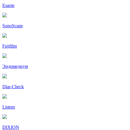
Esaote
SonoScape
Fujifilm
Эндомедиум
Diar-Cheсk
Listem
DIXION