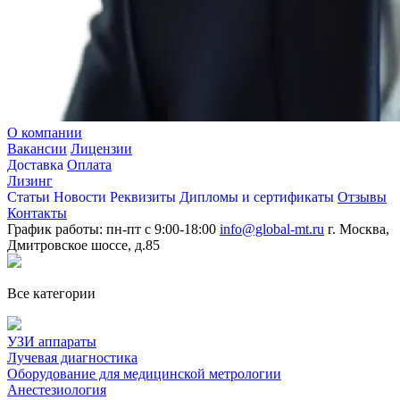
О компании
Вакансии
Лицензии
Доставка
Оплата
Лизинг
Статьи
Новости
Реквизиты
Дипломы и сертификаты
Отзывы
Контакты
График работы: пн-пт с 9:00-18:00
info@global-mt.ru
г. Москва,
Дмитровское шоссе, д.85
Все категории
УЗИ аппараты
Лучевая диагностика
Оборудование для медицинской метрологии
Анестезиология