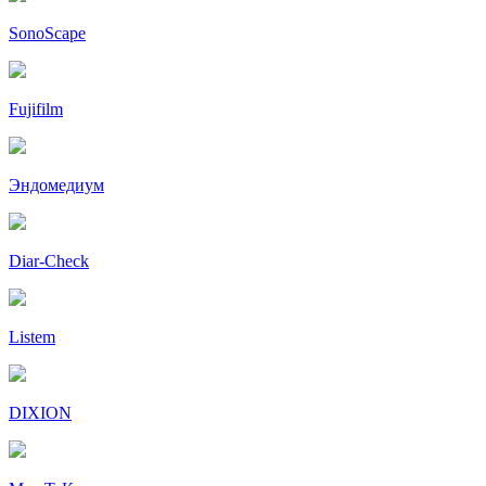
SonoScape
Fujifilm
Эндомедиум
Diar-Cheсk
Listem
DIXION