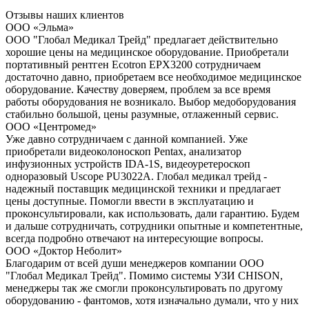
Отзывы наших клиентов
ООО «Эльма»
ООО "Глобал Медикал Трейд" предлагает действительно
хорошие цены на медицинское оборудование. Приобретали
портативный рентген Ecotron EPX3200 сотрудничаем
достаточно давно, приобретаем все необходимое медицинское
оборудование. Качеству доверяем, проблем за все время
работы оборудования не возникало. Выбор медоборудования
стабильно большой, цены разумные, отлаженный сервис.
ООО «Центромед»
Уже давно сотрудничаем с данной компанией. Уже
приобретали видеоколоноскоп Pentax, анализатор
инфузионных устройств IDA-1S, видеоуретероскоп
одноразовый Uscope PU3022A. Глобал медикал трейд -
надежный поставщик медицинской техники и предлагает
цены доступные. Помогли ввести в эксплуатацию и
проконсультировали, как использовать, дали гарантию. Будем
и дальше сотрудничать, сотрудники опытные и компетентные,
всегда подробно отвечают на интересующие вопросы.
ООО «Доктор Неболит»
Благодарим от всей души менеджеров компании ООО
"Глобал Медикал Трейд". Помимо системы УЗИ CHISON,
менеджеры так же смогли проконсультировать по другому
оборудованию - фантомов, хотя изначально думали, что у них