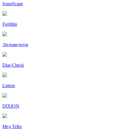
SonoScape
Fujifilm
Эндомедиум
Diar-Cheсk
Listem
DIXION
Мед ТеКо