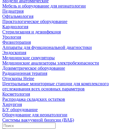
Модели анатомические
Мебель и оборудование для неонатологии
Педиатрия
Офтальмология
Проктологическое оборудование
Кардиология
Стерилизация и дезинфекция
Урология
Физиотерапия
Аппараты для функциональной диагностики
Эндоскопия
Медицинские симуляторы
Медицинские анализаторы электробезопасности
Дозиметрическое оборудование
Радиационная терапия
Отоскопы Heine
Центральные мониторные станции для комплексного
отслеживания всех основных параметров
Косметология
Распродажа складских остатков
Хирургия
Б/У оборудование
Оборудование для неонатологии
Системы вакуумной биопсии (ВАБ)