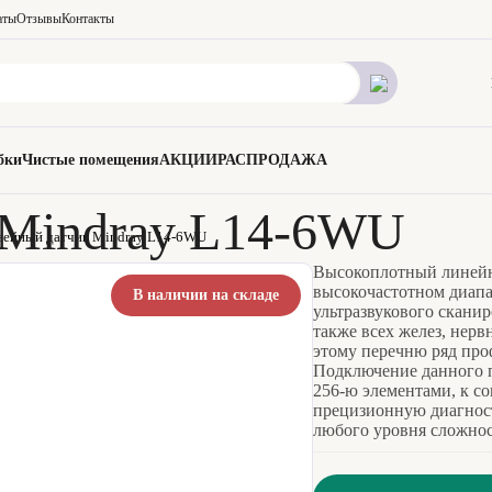
аты
Отзывы
Контакты
бки
Чистые помещения
АКЦИИ
РАСПРОДАЖА
 Mindray L14-6WU
нейный датчик Mindray L14-6WU
Высокоплотный линейн
высокочастотном диапа
В наличии на складе
ультразвукового скани
также всех желез, нер
этому перечню ряд про
Подключение данного п
256-ю элементами, к с
прецизионную диагност
любого уровня сложнос