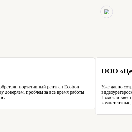
ООО «Це
обретали портативный рентген Ecotron
Уже давно сот
у доверяем, проблем за все время работы
видеоуретерос
ис.
Помогли ввест
компетентные,