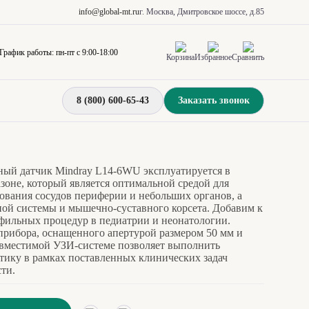
info@global-mt.ru
г. Москва, Дмитровское шоссе, д.85
График работы: пн-пт с 9:00-18:00
Корзина
Избранное
Сравнить
8 (800) 600-65-43
Заказать звонок
ый датчик Mindray L14-6WU эксплуатируется в
зоне, который является оптимальной средой для
рования сосудов периферии и небольших органов, а
вной системы и мышечно-суставного корсета. Добавим к
фильных процедур в педиатрии и неонатологии.
рибора, оснащенного апертурой размером 50 мм и
овместимой УЗИ-системе позволяет выполнить
ику в рамках поставленных клинических задач
ти.