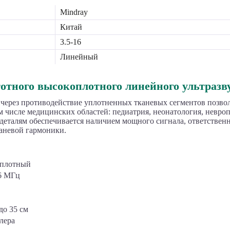
Mindray
Китай
3.5-16
Линейный
отного высокоплотного линейного ультразв
 через противодействие уплотненных тканевых сегментов позв
 числе медицинских областей: педиатрия, неонатология, невроп
талям обеспечивается наличием мощного сигнала, ответственног
каневой гармоники.
хплотный
16 МГц
до 35 см
лера