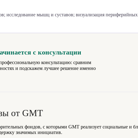
в; исследование мышц и суставов; визуализация периферийных 
чинается с консультации
е профессиональную консультацию: сравним
жностях и подскажем лучшее решение именно
ивы от GMT
орительных фондов, с которыми GMT реализует социальные и б
ддержку значимых инициатив.