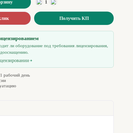
1
орзину
клик
Получить КП
ицензированием
одит ли оборудование под требования лицензирования,
 дооснащению.
ицензировании
 1 рабочий день
сии
луатацию