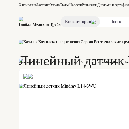
О компании
Доставка
Оплата
Статьи
Новости
Реквизиты
Дипломы и сертифик
Все категории
Глобал Медикал Трейд
Каталог
Комплексные решения
Сервис
Рентгеновские тру
Линейный датчик
Главная
Каталог
УЗИ аппараты
УЗИ аппараты Mindray
Ли