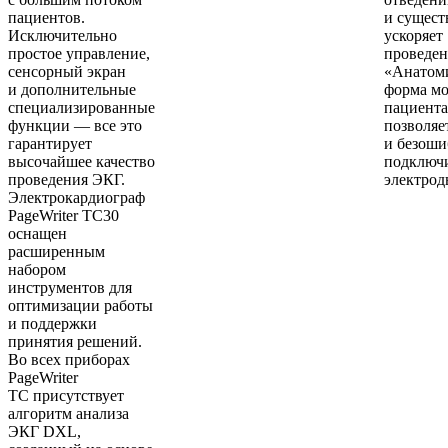
пациентов.
и сущест
Исключительно
ускоряет
простое управление,
проведен
сенсорный экран
«Анатом
и дополнительные
форма мо
специализированные
пациента
функции — все это
позволяе
гарантирует
и безоши
высочайшее качество
подключ
проведения ЭКГ.
электрод
Электрокардиограф
PageWriter TC30
оснащен
расширенным
набором
инструментов для
оптимизации работы
и поддержки
принятия решений.
Во всех приборах
PageWriter
TC присутствует
алгоритм анализа
ЭКГ DXL,