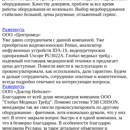
оборудование. Качеству доверяем, проблем за все время
работы оборудования не возникало. Выбор медоборудования
стабильно большой, цены разумные, отлаженный сервис.
Развернуть
ООО «Центромед»
Уже давно сотрудничаем с данной компанией. Уже
приобретали видеоколоноскоп Pentax, анализатор
инфузионных устройств IDA-1S, видеоуретероскоп
одноразовый Uscope PU3022A. Глобал медикал трейд -
надежный поставщик медицинской техники и предлагает
цены доступные. Помогли ввести в эксплуатацию и
проконсультировали, как использовать, дали гарантию. Будем
и дальше сотрудничать, сотрудники опытные и компетентные,
всегда подробно отвечают на интересующие вопросы.
Развернуть
ООО «Доктор Неболит»
Благодарим от всей души менеджеров компании ООО
"Глобал Медикал Трейд". Помимо системы УЗИ CHISON,
менеджеры так же смогли проконсультировать по другому
оборудованию - фантомов, хотя изначально думали, что у них
нет. В итоге закрыли вопрос быстро и в одной компании, за
что я безмерно благодарны. В особенности благодарю
менеджера Руслана, за такое детальное объяснение и