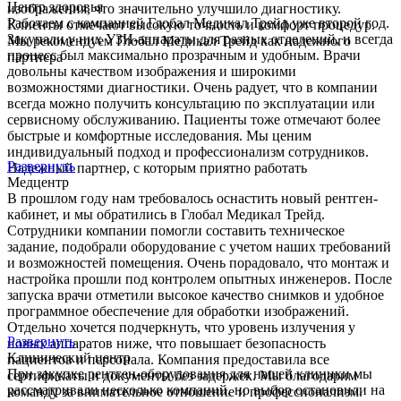
Центр здоровья
изображения, что значительно улучшило диагностику.
Работаем с компанией Глобал Медикал Трейд уже второй год.
Клиенты отмечают высокую точность и комфорт процедур.
Закупали у них УЗИ-аппараты для разных отделений, и всегда
Мы рекомендуем Глобал Медикал Трейд как надежного
процесс был максимально прозрачным и удобным. Врачи
партнера
довольны качеством изображения и широкими
возможностями диагностики. Очень радует, что в компании
всегда можно получить консультацию по эксплуатации или
сервисному обслуживанию. Пациенты тоже отмечают более
быстрые и комфортные исследования. Мы ценим
индивидуальный подход и профессионализм сотрудников.
Развернуть
Надежный партнер, с которым приятно работать
Медцентр
В прошлом году нам требовалось оснастить новый рентген-
кабинет, и мы обратились в Глобал Медикал Трейд.
Сотрудники компании помогли составить техническое
задание, подобрали оборудование с учетом наших требований
и возможностей помещения. Очень порадовало, что монтаж и
настройка прошли под контролем опытных инженеров. После
запуска врачи отметили высокое качество снимков и удобное
программное обеспечение для обработки изображений.
Отдельно хочется подчеркнуть, что уровень излучения у
Развернуть
новых аппаратов ниже, что повышает безопасность
Клинический центр
пациентов и персонала. Компания предоставила все
При закупке рентген-оборудования для нашей клиники мы
сертификаты и документы без задержек. Мы благодарим
рассматривали несколько компаний, но выбор остановили на
команду за внимательное отношение и профессионализм.