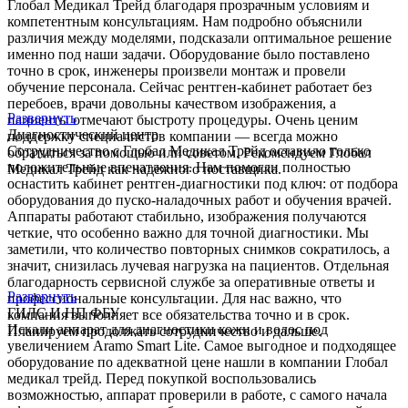
Глобал Медикал Трейд благодаря прозрачным условиям и
компетентным консультациям. Нам подробно объяснили
различия между моделями, подсказали оптимальное решение
именно под наши задачи. Оборудование было поставлено
точно в срок, инженеры произвели монтаж и провели
обучение персонала. Сейчас рентген-кабинет работает без
перебоев, врачи довольны качеством изображения, а
Развернуть
пациенты отмечают быстроту процедуры. Очень ценим
Диагностический центр
поддержку специалистов компании — всегда можно
Сотрудничество с Глобал Медикал Трейд оставило только
обратиться за помощью или советом. Рекомендуем Глобал
положительные впечатления. Нам помогли полностью
Медикал Трейд как надежного поставщика.
оснастить кабинет рентген-диагностики под ключ: от подбора
оборудования до пуско-наладочных работ и обучения врачей.
Аппараты работают стабильно, изображения получаются
четкие, что особенно важно для точной диагностики. Мы
заметили, что количество повторных снимков сократилось, а
значит, снизилась лучевая нагрузка на пациентов. Отдельная
благодарность сервисной службе за оперативные ответы и
Развернуть
профессиональные консультации. Для нас важно, что
ГИЛС И НП ФБУ
компания выполняет все обязательства точно и в срок.
Искали аппарат для диагностики кожи и волос под
Планируем продолжать сотрудничество и дальше.
увеличением Aramo Smart Lite. Самое выгодное и подходящее
оборудование по адекватной цене нашли в компании Глобал
медикал трейд. Перед покупкой воспользовались
возможностью, аппарат проверили в работе, с самого начала