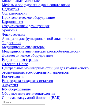
Модели анатомические
Мебель и оборудование для неонатологии
Педиатрия
Офтальмология
Проктологическое оборудование
Кардиология
Стерилизация и дезинфекция
Урология
Физиотерапия
Аппараты для функциональной диагностики
Эндоскопия
Медицинские симуляторы
Медицинские анализаторы электробезопасности
Дозиметрическое оборудование
Радиационная терапия
Отоскопы Heine
Центральные мониторные станции для комплексного
отслеживания всех основных параметров
Косметология
Распродажа складских остатков
Хирургия
Б/У оборудование
Оборудование для неонатологии
Системы вакуумной биопсии (ВАБ)