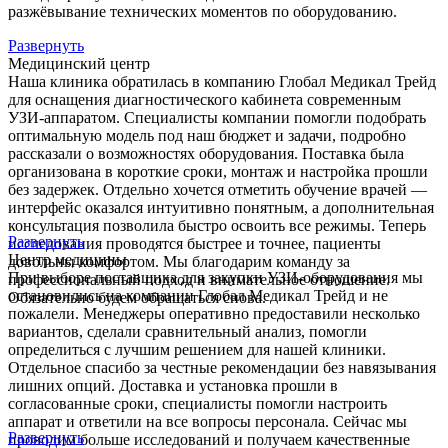
разжёвывание технических моментов по оборудованию.
Развернуть
Медицинский центр
Наша клиника обратилась в компанию Глобал Медикал Трейд
для оснащения диагностического кабинета современным
УЗИ-аппаратом. Специалисты компании помогли подобрать
оптимальную модель под наш бюджет и задачи, подробно
рассказали о возможностях оборудования. Поставка была
организована в короткие сроки, монтаж и настройка прошли
без задержек. Отдельно хочется отметить обучение врачей —
интерфейс оказался интуитивно понятным, а дополнительная
консультация позволила быстро освоить все режимы. Теперь
Развернуть
исследования проводятся быстрее и точнее, пациенты
Центр медицины
довольны комфортом. Мы благодарим команду за
При выборе поставщика для закупки УЗИ-оборудования мы
профессиональный подход и внимательное отношение.
остановились на компании Глобал Медикал Трейд и не
Обязательно будем обращаться снова.
пожалели. Менеджеры оперативно предоставили несколько
вариантов, сделали сравнительный анализ, помогли
определиться с лучшим решением для нашей клиники.
Отдельное спасибо за честные рекомендации без навязывания
лишних опций. Доставка и установка прошли в
согласованные сроки, специалисты помогли настроить
аппарат и ответили на все вопросы персонала. Сейчас мы
Развернуть
проводим больше исследований и получаем качественные