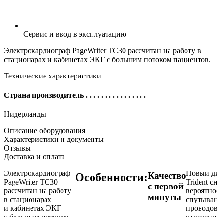
Сервис и ввод в эксплуатацию
Электрокардиограф PageWriter TC30 рассчитан на работу в
стационарах и кабинетах ЭКГ с большим потоком пациентов.
Технические характеристики
Страна производитель
. . . . . . . . . . . . . . . .
Нидерланды
Описание оборудования
Характеристики и документы
Отзывы
Доставка и оплата
Электрокардиограф
Новый д
Качество
Особенности:
PageWriter TC30
Trident c
с первой
рассчитан на работу
вероятно
минуты
в стационарах
спутыва
и кабинетах ЭКГ
проводо
с большим потоком
отведени