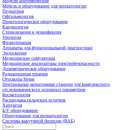
Модели анатомические
Мебель и оборудование для неонатологии
Педиатрия
Офтальмология
Проктологическое оборудование
Кардиология
Стерилизация и дезинфекция
Урология
Физиотерапия
Аппараты для функциональной диагностики
Эндоскопия
Медицинские симуляторы
Медицинские анализаторы электробезопасности
Дозиметрическое оборудование
Радиационная терапия
Отоскопы Heine
Центральные мониторные станции для комплексного
отслеживания всех основных параметров
Косметология
Распродажа складских остатков
Хирургия
Б/У оборудование
Оборудование для неонатологии
Системы вакуумной биопсии (ВАБ)