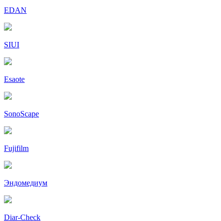
EDAN
SIUI
Esaote
SonoScape
Fujifilm
Эндомедиум
Diar-Cheсk