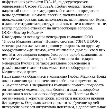
инфузионных устройств IDA-1S, видеоуретероскоп
одноразовый Uscope PU3022A. Глобал медикал трейд -
надежный поставщик медицинской техники и предлагает
цены доступные. Помогли ввести в эксплуатацию и
проконсультировали, как использовать, дали гарантию. Будем
и дальше сотрудничать, сотрудники опытные и компетентные,
всегда подробно отвечают на интересующие вопросы.
ООО «Доктор Неболит»
Благодарим от всей души менеджеров компании ООО
"Глобал Медикал Трейд". Помимо системы УЗИ CHISON,
менеджеры так же смогли проконсультировать по другому
оборудованию - фантомов, хотя изначально думали, что у них
нет. В итоге закрыли вопрос быстро и в одной компании, за
что я безмерно благодарны. В особенности благодарю
менеджера Руслана, за такое детальное объяснение и
разжёвывание технических моментов по оборудованию.
Медицинский центр
Наша клиника обратилась в компанию Глобал Медикал Трейд
для оснащения диагностического кабинета современным
УЗИ-аппаратом. Специалисты компании помогли подобрать
оптимальную модель под наш бюджет и задачи, подробно
рассказали о возможностях оборудования. Поставка была
организована в короткие сроки, монтаж и настройка прошли
без задержек. Отдельно хочется отметить обучение врачей —
интерфейс оказался интуитивно понятным, а дополнительная