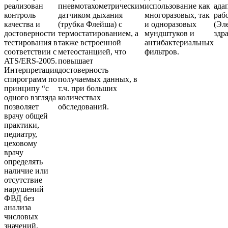
реализован
пневмотахометрическим
использование как
ада
контроль
датчиком дыхания
многоразовых, так
раб
качества и
(трубка Флейша) с
и одноразовых
(Эл
достоверности
термостатированием, а
мундштуков и
здр
тестирования в
также встроенной
антибактериальных
соответствии с
метеостанцией, что
фильтров.
ATS/ERS-2005.
повышает
Интерпретация
достоверность
спирограмм по
получаемых данных, в
принципу “с
т.ч. при больших
одного взгляда
количествах
позволяет
обследований.
врачу общей
практики,
педиатру,
цеховому
врачу
определять
наличие или
отсутствие
нарушений
ФВД без
анализа
числовых
значений.