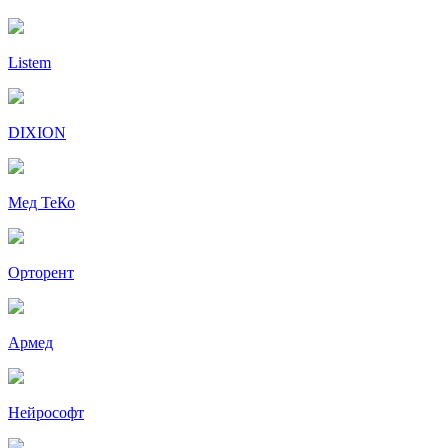
Listem
DIXION
Мед ТеКо
Орторент
Армед
Нейрософт