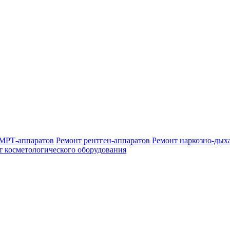
МРТ-аппаратов
Ремонт рентген-аппаратов
Ремонт наркозно-дых
т косметологического оборудования