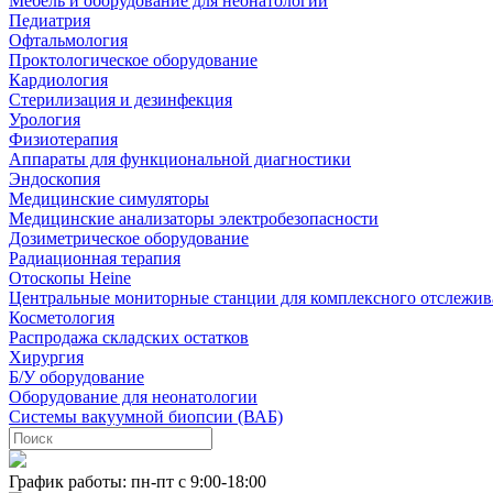
Мебель и оборудование для неонатологии
Педиатрия
Офтальмология
Проктологическое оборудование
Кардиология
Стерилизация и дезинфекция
Урология
Физиотерапия
Аппараты для функциональной диагностики
Эндоскопия
Медицинские симуляторы
Медицинские анализаторы электробезопасности
Дозиметрическое оборудование
Радиационная терапия
Отоскопы Heine
Центральные мониторные станции для комплексного отслежив
Косметология
Распродажа складских остатков
Хирургия
Б/У оборудование
Оборудование для неонатологии
Системы вакуумной биопсии (ВАБ)
График работы: пн-пт с 9:00-18:00