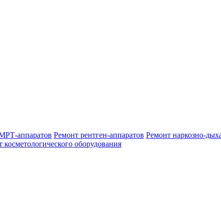
МРТ-аппаратов
Ремонт рентген-аппаратов
Ремонт наркозно-дых
т косметологического оборудования